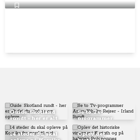
Guide: Skotland
Se to Tv-
rundt - her er alt
programmer
det du skal se og
Anne-Vibeke
opleve
Rejser - Irland
14 steder du skal
Oplev det
Rundt