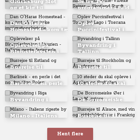
Glücksburg Slot
Se tre Tv-
Lucca
Nordtyskland
og et kig til
programmer i fuld
Flensborg
længde: Anne-
Vibeke Rejser –
Dan O'Haras
Oplev
Skotland Rundt
Homestead - kom tæt
Puccinifestival i
på den irske
Torre del Lago i
immigrationshistorie
Toscana
Oplevelser på
Byvandring i
Blomsterkysten i
Tallinn
Ligurien - Italiens
gemte ferieperle
Busrejse til
Busrejse til
Estland og
Stockholm og
Letland
Ålandsøerne
Barlinek - en perle
10 steder du skal
i det nordvestlige
opleve i Apulien
Polen
og Syditalien
Byvandring i
De Borromeiske
Riga
Øer i Lago
Maggiore
Milano - Italiens
Busrejse til
rigeste by
Alsace, med vin
og
Hent flere
middelalderbyer i