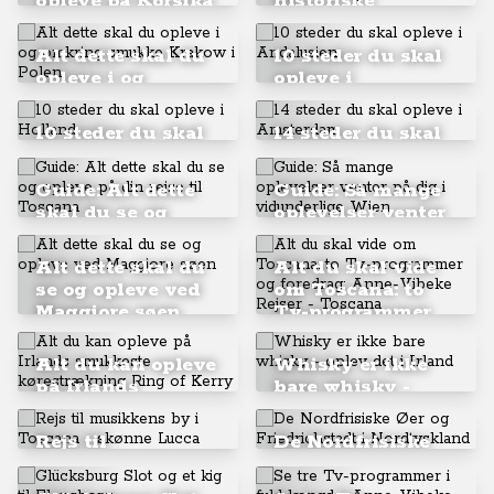
opleve på Korsika
historiske
fra nord til syd
vingesus i
Korinth og på
Alt dette skal du
10 steder du skal
halvøen
opleve i og
opleve i
Peloponnes
omkring smukke
Andalusien
Krakow i Polen
10 steder du skal
14 steder du skal
opleve i Holland
opleve i
Amsterdam
Guide: Alt dette
Guide: Så mange
skal du se og
oplevelser venter
opleve på din
på dig i
rejse til Toscana
vidunderlige
Alt dette skal du
Alt du skal vide
Wien
se og opleve ved
om Toscana: to
Maggiore søen
Tv-programmer
og foredrag:
Anne-Vibeke
Alt du kan opleve
Whisky er ikke
Rejser - Toscana
på Irlands
bare whisky -
smukkeste
oplev det i Irland
kørestrækning
Rejs til
De Nordfrisiske
Ring of Kerry
musikkens by i
Øer og
Toscana - skønne
Friedrichstadt i