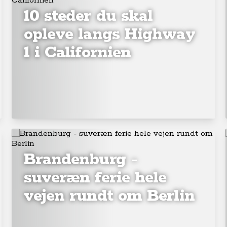
10 steder du skal
opleve langs Highway
1 i Californien
Brandenburg -
suveræn ferie hele
vejen rundt om Berlin