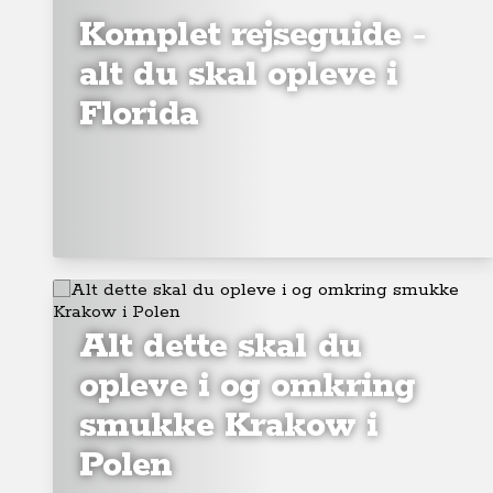
Komplet rejseguide -
alt du skal opleve i
Florida
Alt dette skal du
opleve i og omkring
smukke Krakow i
Polen