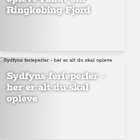
Ringkøbing Fjord
Sydfyns ferieperler -
her er alt du skal
opleve