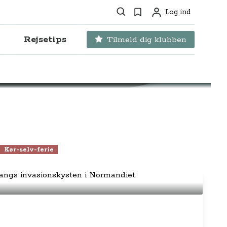
Søg
Favoritter
Log ind
Profil
Rejsetips
Tilmeld dig klubben
Kør-selv-ferie
 opleve langs invasionskysten i