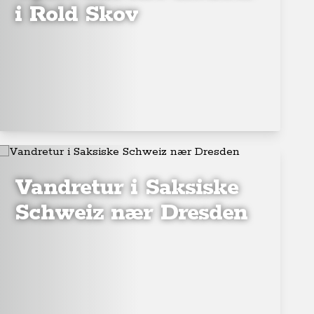
i Rold Skov
Vandretur i Saksiske
Schweiz nær Dresden