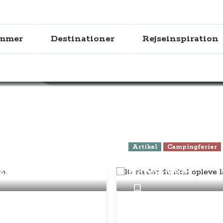
ammer
Destinationer
Rejseinspiration
Kør-selv-ferie
Artikel
Campingferier
10 steder du skal
park Mols Bjerge
Normandiet