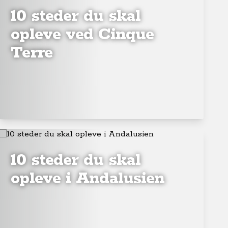
10 steder du skal
opleve ved Cinque
Terre
10 steder du skal
opleve i Andalusien