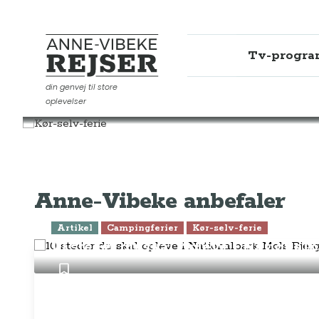
Tv-progr
Anne-Vibeke Rejser
din genvej til store
oplevelser
Rejseinspiration
Kør-selv-ferie
Anne-Vibeke anbefaler
Artikel
Campingferier
Kør-selv-ferie
10 steder du skal opleve i National