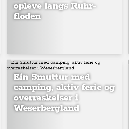
opleve langs Ruhr-
floden
Ein Smuttur med
camping, aktiv ferie og
overraskelser i
Weserbergland