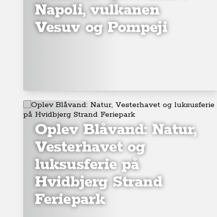
Napoli, vulkanen
Vesuv og Pompeji
Oplev Blåvand: Natur,
Vesterhavet og
luksusferie på
Hvidbjerg Strand
Feriepark