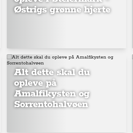
Østrigs grønne hjerte
Alt dette skal du
opleve på
Amalfikysten og
Sorrentohalvøen