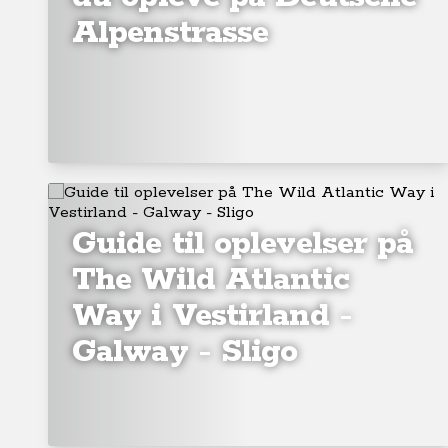
Alpenstrasse
Guide til oplevelser på
The Wild Atlantic
Way i Vestirland -
Galway - Sligo