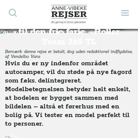
Søg
Åbn 
Anne-Vibeke Rejser
Test: Autocamper perfekt
din genvej til store oplevelser
Rejsetips
Autocamper perfekt til den frie ferie - Roller Team 265 TL
til den frie ferie - Roller
Team 265 TL
Bemærk: denne rejse er betalt, dog uden redaktionel indflydelse,
af: Vendelbo Vans
Hvis du er ny indenfor området
autocamper, vil du støde på nye fagord
som f.eks. delintegreret.
Modelbetegnelsen betyder helt enkelt,
at bodelen er bygget sammen med
bildelen – altså et førerhus med en
bolig på. Vi tester en model perfekt til
to personer.