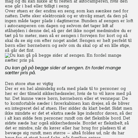
mag og du kan lukke af til resten af autocamperen, hvis den
ene går i bad eller tidligt i seng.
Over stuen er der endnu en seng, som kan sænkes ned for
natten. Dette sker elektronisk og er utrolig smart, da den på
ingen måde tager plads i dagtimerne. Bunden af sengen er loft
i autocamperen om dagen og selvom det tager lidt af
ståhøjden i denne del, så gør det ikke noget medmindre du er
tæt på to meter, men så er sengen i forvejen for kort og så
skal du se sig om efter noget andet. Sengen er helt perfekt til
børn eller børnebørn og selv om du skal op af en lille stige,
så går det fint.
Du kan gå på begge sider af sengen. En fordel mange
sætter pris på.
Den store stue er vigtig
Der er en hel almindelig sofa med plads til to personer og
her er der tilmeld sikkerhedsseler, hvis de to vil køre med på
tur. Det kunne være børn, børnebørn eller et vennepar. De
to komfortable sæder i førerkabinen kan drejes, så de bliver
en integreret del af stuen. Her sidder du klart bedst. Sidst men
ikke mindste er det et ekstra sæde lige indenfor døren, så der
i alt kan sidde fem personer rundt om det fleksible bord. Det
sidste sæde har også sikkerhedssele. Bordet er fleksibelt, så
det er mindre, når du kører eller har brug for pladsen til at
bevæge sig rundt, men større – altså foldes ud, når du har