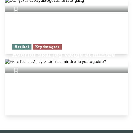
gang
Artikel
Krydstogter
Hvorfor skal jeg vælge et mindre
krydstogtskib?