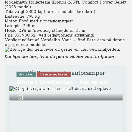
Modelnavn: Rollerteam Kronos 265TL Comfort Power Selekt
(2023 model)
Totalvægt: 3500 kg (køres med alm. kørekort)
Lasteevne: 798 kg
Motor: Ford med autocautomatgear
Længde: 7.45 m
Højde: 2,95 m (invendig ståhøjde er 2,1 m)
Pris: 853.900 kr. (ved redaktionens afslutning)
Venligst udlånt af:
Vendelbo Vans
– find flere data på denne
og lignende modeller
Kør lige der hen, hvor du gerne vil. Her ved Limfjorden.
Få flere tips til autocamper
Artikel
Campingferier
Øhop i Limfjorden - her er alt
det du skal opleve