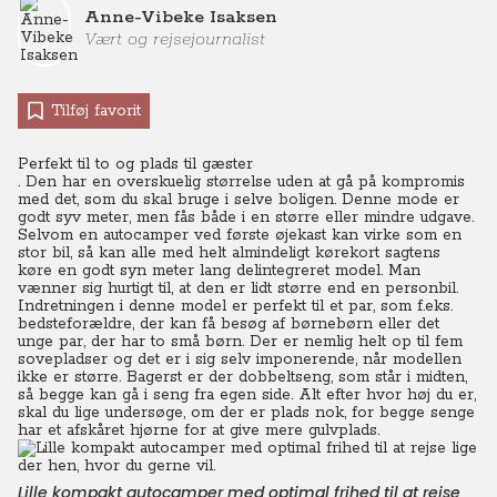
Anne-Vibeke Isaksen
Vært og rejsejournalist
Tilføj favorit
Perfekt til to og plads til gæster
. Den har en overskuelig størrelse uden at gå på kompromis
med det, som du skal bruge i selve boligen. Denne mode er
godt syv meter, men fås både i en større eller mindre udgave.
Selvom en autocamper ved første øjekast kan virke som en
stor bil, så kan alle med helt almindeligt kørekort sagtens
køre en godt syn meter lang delintegreret model. Man
vænner sig hurtigt til, at den er lidt større end en personbil.
Indretningen i denne model er perfekt til et par, som f.eks.
bedsteforældre, der kan få besøg af børnebørn eller det
unge par, der har to små børn. Der er nemlig helt op til fem
sovepladser og det er i sig selv imponerende, når modellen
ikke er større. Bagerst er der dobbeltseng, som står i midten,
så begge kan gå i seng fra egen side. Alt efter hvor høj du er,
skal du lige undersøge, om der er plads nok, for begge senge
har et afskåret hjørne for at give mere gulvplads.
Lille kompakt autocamper med optimal frihed til at rejse