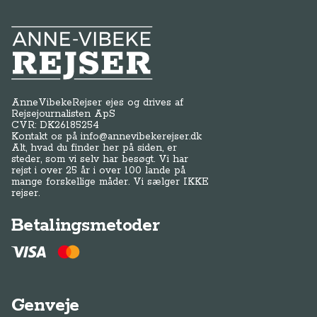
Anne-Vibeke Rejser
AnneVibekeRejser ejes og drives af
Rejsejournalisten ApS
CVR: DK
26185254
Kontakt os på
info@annevibekerejser.dk
Alt, hvad du finder her på siden, er
steder, som vi selv har besøgt. Vi har
rejst i over 25 år i over 100 lande på
mange forskellige måder. Vi sælger IKKE
rejser.
Betalingsmetoder
Genveje