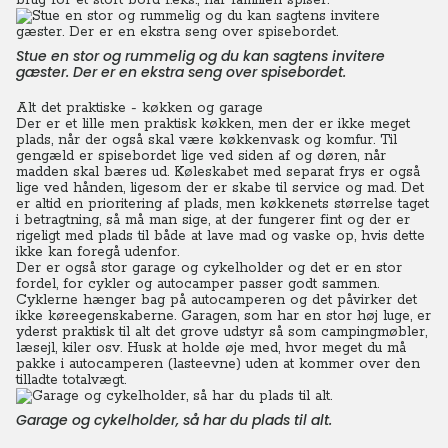
brug for et stort bord f.eks., når familien spiser.
Stue en stor og rummelig og du kan sagtens invitere
gæster. Der er en ekstra seng over spisebordet.
Alt det praktiske - køkken og garage
Der er et lille men praktisk køkken, men der er ikke meget
plads, når der også skal være køkkenvask og komfur. Til
gengæld er spisebordet lige ved siden af og døren, når
madden skal bæres ud. Køleskabet med separat frys er også
lige ved hånden, ligesom der er skabe til service og mad. Det
er altid en prioritering af plads, men køkkenets størrelse taget
i betragtning, så må man sige, at der fungerer fint og der er
rigeligt med plads til både at lave mad og vaske op, hvis dette
ikke kan foregå udenfor.
Der er også stor garage og cykelholder og det er en stor
fordel, for cykler og autocamper passer godt sammen.
Cyklerne hænger bag på autocamperen og det påvirker det
ikke køreegenskaberne. Garagen, som har en stor høj luge, er
yderst praktisk til alt det grove udstyr så som campingmøbler,
læsejl, kiler osv. Husk at holde øje med, hvor meget du må
pakke i autocamperen (lasteevne) uden at kommer over den
tilladte totalvægt.
Garage og cykelholder, så har du plads til alt.