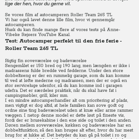
lige der hen, hvor du gerne vil.
Se vores film af autocamperen Roller Team 265 TL
Vi har også lavet denne lille film, hvor vi gennemgår
autocamperen.
Husk du kan finde mange flere af vores tests på
Anne-
Vibeke Rejsers YouTube Kanal.
Test: Autocamper perfekt til den frie ferie -
Roller Team 265 TL
Rigtig fin soveværelse og badeværelse
Sengemålet er 150 bred og 190 lang, men længden er ikke i
madrassens fulde bredde ved fødderne. Under den store
dobbeltseng er der en rummelig garage, som du kan komme
til ved at løfte mederne og madrassen, men der er også en
stor serviceluge udenfor, så du kan komme ind i garagen
udefra. Det er særdeles praktisk, når du skal have fat i
campingmøbler, grill, kiler mm.
I en mindre autocamperhandler alt om prioritering af plads,
men vigtigt er dog altid, at hele familien kan sove godt og
ordne sine ting badeværelset uden at knæ eller arme rammer
væggen. I netop denne model er dette løst på fineste vis,
fordi der er brusekabine i den ene side og toilet i den anden.
Døren mellem soveværelse, køkken og badeværelse har en
dobbeltfunktion, så den kan bruges alt efter, hvor du har mest
brug for at lukke af. Det betyder du kan gå på toilet i ro og