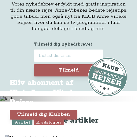
Vores nyhedsbrev er fyldt med gratis inspiration
til din næste rejse, Anne-Vibekes bedste rejsetips,
gode tilbud, men også nyt fra KLUB Anne Vibeke
Rejser, hvor du kan se tv-programmer i fuld
længde, deltage i foredrag mm.
Tilmeld dig nyhedsbrevet
Tilmeld
Bliv abonnent af
Klub Anne-Vibeke
Rejser
Tilmeld dig Klubben
Seneste artikler
Artikel
Krydstogter
Din guide til krydstogt for første