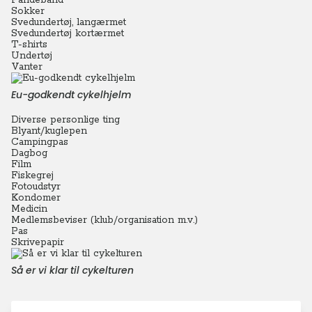
Pandebånd
Sokker
Svedundertøj, langærmet
Svedundertøj kortærmet
T-shirts
Undertøj
Vanter
Eu-godkendt cykelhjelm
Diverse personlige ting
Blyant/kuglepen
Campingpas
Dagbog
Film
Fiskegrej
Fotoudstyr
Kondomer
Medicin
Medlemsbeviser (klub/organisation m.v.)
Pas
Skrivepapir
Så er vi klar til cykelturen