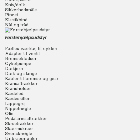
Hæfteplaster
Kniv/dolk
Sikkerhedsnåle
Pincet
Elastikbind
Nål og tråd
Førstehjælpsudstyr
Fælles værktøj til cyklen
Adapter til ventil
Bremseklodser
Cykelpumpe
Dækjern
Dæk og slange
Kabler til bremse og gear
Kransaftrækker
Kransholder
Kædeled
Kædeskiller
Lappegrej
Nippelnøgle
Olie
Pedalarmsaftrækker
Skruetrækker
Skærmskruer
Svensknøgle
Unbraconøgler