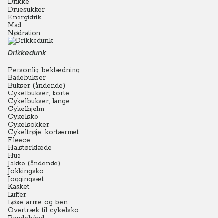
Drikke
Druesukker
Energidrik
Mad
Nødration
Drikkedunk
Personlig beklædning
Badebukser
Bukser (åndende)
Cykelbukser, korte
Cykelbukser, lange
Cykelhjelm
Cykelsko
Cykelsokker
Cykeltrøje, kortærmet
Fleece
Halstørklæde
Hue
Jakke (åndende)
Jokkingsko
Joggingsæt
Kasket
Luffer
Løse arme og ben
Overtræk til cykelsko