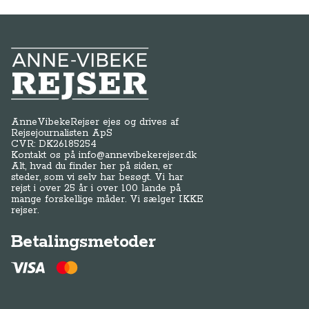
Anne-Vibeke Rejser
AnneVibekeRejser ejes og drives af
Rejsejournalisten ApS
CVR: DK
26185254
Kontakt os på
info@annevibekerejser.dk
Alt, hvad du finder her på siden, er
steder, som vi selv har besøgt. Vi har
rejst i over 25 år i over 100 lande på
mange forskellige måder. Vi sælger IKKE
rejser.
Betalingsmetoder