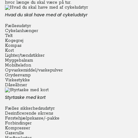
hvor længe du skal være på tur.
Hvad du skal have med af cykeludstyr
Fællesudstyr
Cykelanhænger
Telt
Kogegrej
Kompas
Kort
Lighter/tændstikker
Myggebalsam
Mobiltelefon
Opvaskemiddel/vaskepulver
Grydesvamp
Viskestykke
Dåseåbner
Styrtaske med kort
Fælles sikkerhedsudstyr
Desinficerende sårrens
Førstehjælpskasse/-pakke
Forbindinger
Kompresser
Gazerulle