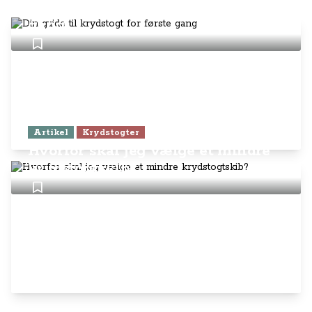
Din guide til krydstogt for første
gang
Artikel
Krydstogter
Hvorfor skal jeg vælge et mindre
krydstogtskib?