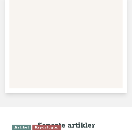
Seneste artikler
Artikel
Krydstogter