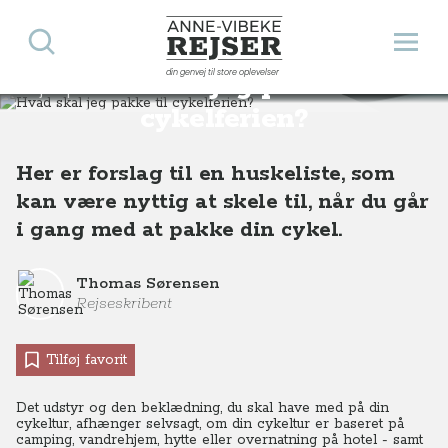
Søg
Åbn 
Anne-Vibeke Rejser
din genvej til store oplevelser
Hvad skal jeg pakke til
Rejsetips
Hvad skal jeg pakke til cykelferien?
cykelferien?
Her er forslag til en huskeliste, som
kan være nyttig at skele til, når du går
i gang med at pakke din cykel.
Thomas Sørensen
Rejseskribent
Tilføj favorit
Det udstyr og den beklædning, du skal have med på din
cykeltur, afhænger selvsagt, om din cykeltur er baseret på
camping, vandrehjem, hytte eller overnatning på hotel - samt