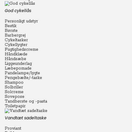
God cykellås
Personligt udstyr
Bestik
Børste
Barbergrej
Cykeltasker
Cykellygter
Fugtighedscreme
Håndklæde
Håndsæbe
Liggeunderlag
Læbepomade
Pandelampe/lygte
Pengebælte/-taske
Shampoo
Solbriller
Solcreme
Sovepose
Tandbørste og -pasta
Toiletpapir
Vandtæt sadeltaske
Proviant