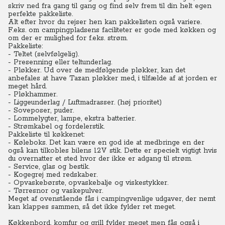
skriv ned fra gang til gang og find selv frem til din helt egen
perfekte pakkeliste.
Alt efter hvor du rejser hen kan pakkelisten også variere.
F.eks. om campingpladsens faciliteter er gode med køkken og
om der er mulighed for f.eks. strøm.
Pakkeliste:
- Teltet (selvfølgelig).
- Presenning eller teltunderlag.
- Pløkker. Ud over de medfølgende pløkker, kan det
anbefales at have Tazan pløkker med, i tilfælde af at jorden er
meget hård.
- Pløkhammer.
- Liggeunderlag / Luftmadrasser. (høj prioritet)
- Soveposer, puder.
- Lommelygter, lampe, ekstra batterier.
- Strømkabel og fordelerstik.
Pakkeliste til køkkenet:
- Køleboks. Det kan være en god ide at medbringe en der
også kan tilkobles bilens 12V stik. Dette er specielt vigtigt hvis
du overnatter et sted hvor der ikke er adgang til strøm.
- Service, glas og bestik.
- Kogegrej med redskaber.
- Opvaskebørste, opvaskebalje og viskestykker.
- Tørresnor og vaskepulver.
Meget af ovenstående fås i campingvenlige udgaver, der nemt
kan klappes sammen, så det ikke fylder ret meget.
Køkkenbord, komfur og grill fylder meget men fås også i