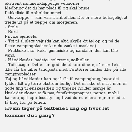
ekstremt sammenklappelige versioner.
Medbring det du har plads til og skal bruge.
Pakkeliste til opholdsrummet:
- Gulvtæppe – kan varmt anbefales. Det er mere behageligt at
træde ud på et tæppe om morgenen.
- Stole.
- Bord.
Private ejendele:
- Tøj til al slags vejr (du kan altid skylle dit tøj op og på de
fleste campingpladser kan du vaske i maskine).
- Praktiske sko. F.eks. gummisko og sandaler, der kan tåle
vand.
- Håndklæder, badetøj, solcreme, solbriller.
- Toiletsager. Det er en god ide at koordinere, så man f.eks.
ikke får tre tuber tandpasta med. Føntørrer findes ikke på alle
campingpladser.
Tøj og håndklæder kan også fås til campingbrug, hvor det
fylder lidt og tørre ekstrem hurtigt. Det er ikke et must, men er
gode ting til ønskesedlen og tingene holder mange år.
Husk derudover at få pas, forsikringspapirer, penge, mobil,
kamera, spil, sportsudstyr og hvad du nu ellers regner med at
få brug for på ferien.
Hvem tager på teltferie i dag og hvor let
kommer du i gang?