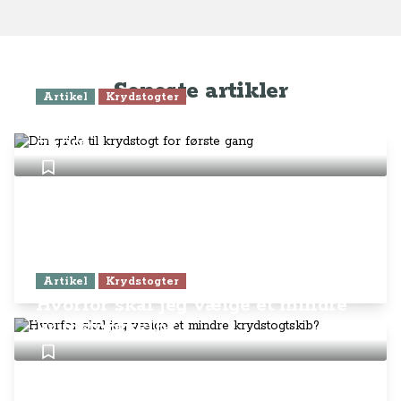
Seneste artikler
Artikel
Krydstogter
Din guide til krydstogt for første
gang
Artikel
Krydstogter
Hvorfor skal jeg vælge et mindre
krydstogtskib?