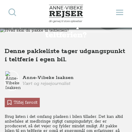
Søg
Åbn 
Anne-Vibeke Rejser
din genvej til store oplevelser
Hvad skal du pakke til
Rejsetips
Hvad skal jeg pakke til teltferien?
teltferien?
Denne pakkeliste tager udgangspunkt
i teltferie i egen bil.
Anne-Vibeke Isaksen
Vært og rejsejournalist
Tilføj favorit
Brug listen i det omfang pladsen i bilen tillader. Det kan altid
anbefales at medbringe rigtigt campingudstyr, der er
produceret, så det vejer og fylder mindst muligt. At pakke
bilen til en teltferie er også et spørgsmål om erfaringer, så