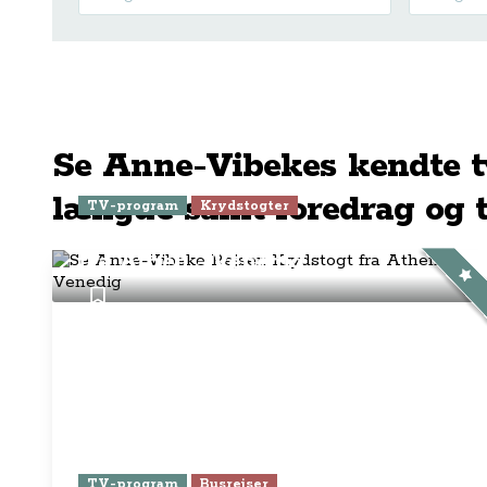
Se Anne-Vibekes kendte t
længde samt foredrag og t
TV-program
Krydstogter
Se Anne-Vibeke Rejser: Krydstogt
fra Athen - Venedig
TV-program
Busrejser