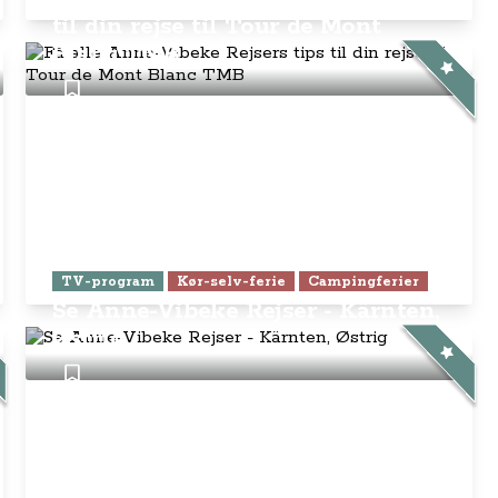
til din rejse til Tour de Mont
Blanc TMB
TV-program
Kør-selv-ferie
Campingferier
Se Anne-Vibeke Rejser - Kärnten,
Østrig