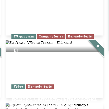
TV-program
Campingferier
Kør-selv-ferie
Se Anne-Vibeke Rejser - Blåvand
Video
Kør-selv-ferie
Oplev Tysklands højeste bjerg og
skihop i Garmisch-Partenkirchen
- Deutsche Alpenstrasse