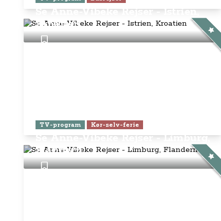
Se Anne-Vibeke Rejser - Istrien,
Kroatien
TV-program
Kør-selv-ferie
Se Anne-Vibeke Rejser - Limburg,
Flandern