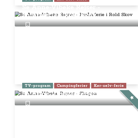
Se Anne-Vibeke Rejser -
Forårsferie i Rold Skov
TV-program
Campingferier
Kør-selv-ferie
Se Anne-Vibeke Rejser - Skagen