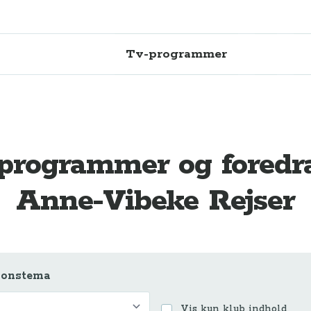
Tv-programmer
programmer og fored
Anne-Vibeke Rejser
ionstema
Emner
Vis kun klub indhold