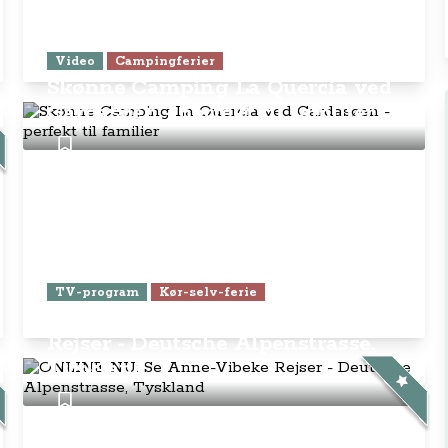
Video
Campingferier
Skønne Camping La Quercia ved
Gardasøen - perfekt til familier
TV-program
Kør-selv-ferie
ONLINE NU: Se Anne-Vibeke
Rejser - Deutsche Alpenstrasse,
Tyskland