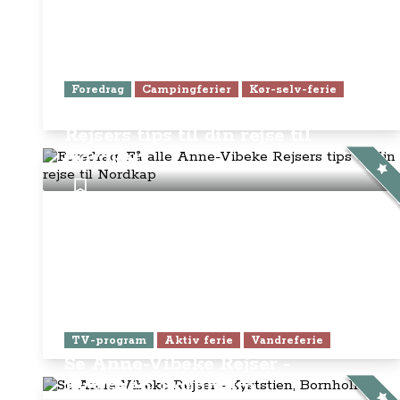
Foredrag
Campingferier
Kør-selv-ferie
Foredrag: Få alle Anne-Vibeke
Rejsers tips til din rejse til
Nordkap
TV-program
Aktiv ferie
Vandreferie
Se Anne-Vibeke Rejser -
Kyststien, Bornholm