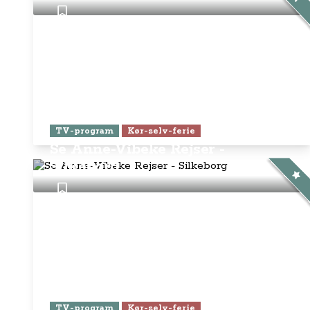
TV-program
Kør-selv-ferie
Se Anne-Vibeke Rejser -
Silkeborg
TV-program
Kør-selv-ferie