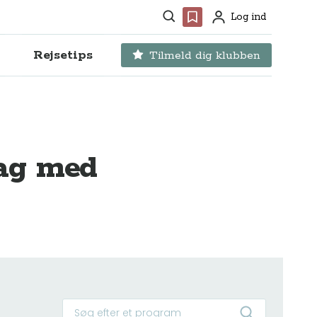
Søg
Favoritter
Log ind
Profil
Rejsetips
Tilmeld dig klubben
rag med