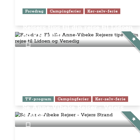
Foredrag
Campingferier
Kør-selv-ferie
Foredrag: Få alle Anne-Vibeke
Rejsers tips til din rejse til Lidoen
og Venedig
TV-program
Campingferier
Kør-selv-ferie
Se Anne-Vibeke Rejser - Vejers
Strand