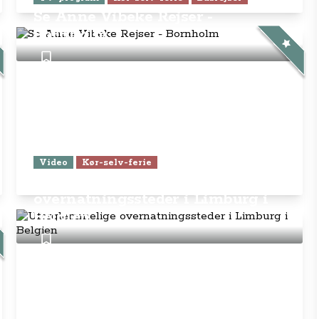
Se Anne Vibeke Rejser -
Bornholm
Video
Kør-selv-ferie
Uforglemmelige
overnatningssteder i Limburg i
Belgien