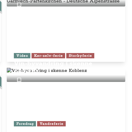
Video
Kør-selv-ferie
Storbyferie
Vin-byvandring i skønne
Koblenz
Foredrag
Vandreferie
Få alle Anne-Vibeke Rejsers tips