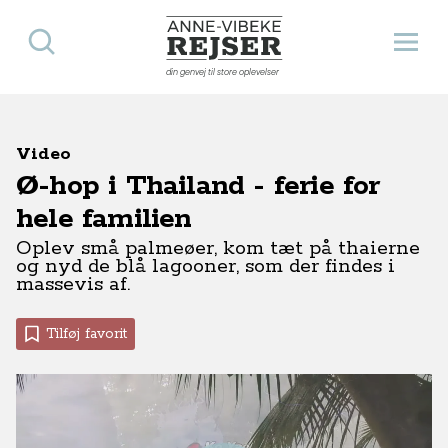
Søg
Åbn 
Anne-Vibeke Rejser
din genvej til store oplevelser
Video
Ø-hop i Thailand - ferie for
hele familien
Oplev små palmeøer, kom tæt på thaierne
og nyd de blå lagooner, som der findes i
massevis af.
Tilføj favorit