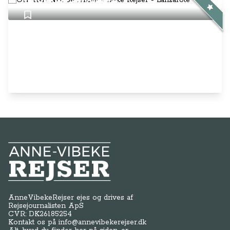
Rejser - Lanzarote
Anne-Vibeke Rejser
AnneVibekeRejser ejes og drives af
Rejsejournalisten ApS
CVR: DK
26185254
Kontakt os på
info@annevibekerejser.dk