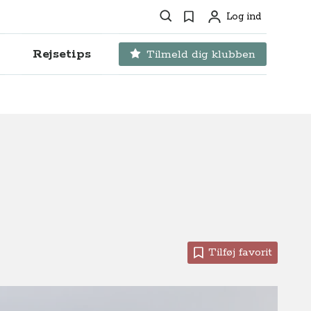
Søg
Favoritter
Log ind
Profil
Rejsetips
Tilmeld dig klubben
Tilføj favorit