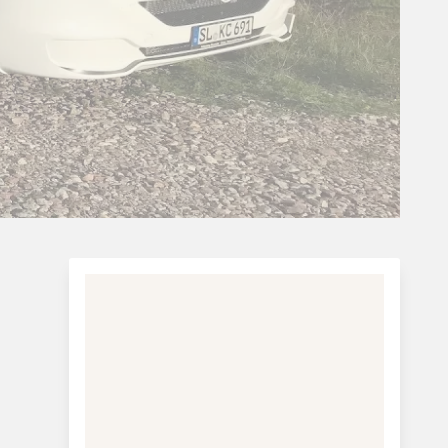
Charterferie
ne-Vibeke Rejser - Lanzarote