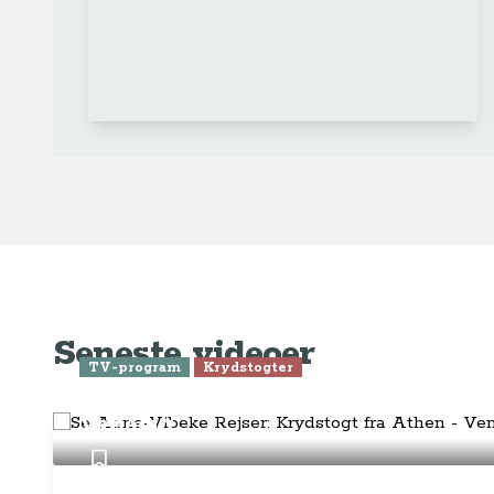
Ge
Anne-Vibeke Rejser
Om o
FAQ 
AnneVibekeRejser ejes og drives af
Tilm
Rejsejournalisten ApS
CVR: DK
26185254
Pres
Kontakt os på
info@annevibekerejser.dk
Alt, hvad du finder her på siden, er
Hand
steder, som vi selv har besøgt. Vi har
rejst i over 25 år i over 100 lande på
Abo
mange forskellige måder. Vi sælger IKKE
rejser.
Priv
Juri
Betalingsmetoder
Føl
Fac