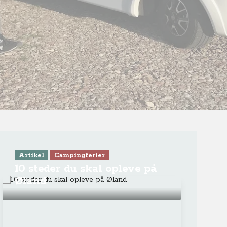
ra Athen -
TV-program
Aktiv ferie
ONLINE NU: Se An