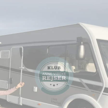
Artikel
Campingferier
10 steder du skal opleve på
Øland