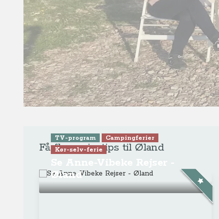
Seneste videoer
TV-program
Krydstogter
Se Anne-Vibeke Rejser: Krydstogt f
Venedig