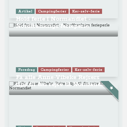
Artikel
Campingferier
Kør-selv-ferie
Hold ferie i Normandiet -
Nordfrankrigs ferieperle
Foredrag
Campingferier
Kør-selv-ferie
Få alle Anne-Vibeke Rejsers
tips til din rejse til Normandiet