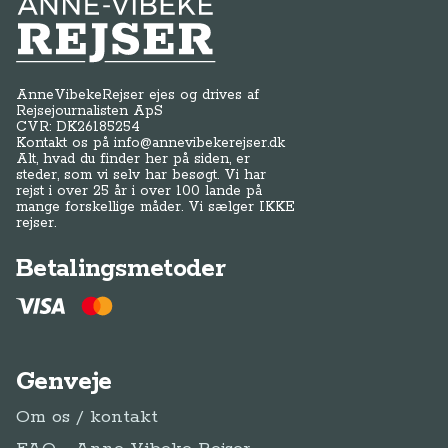
Anne-Vibeke Rejser
AnneVibekeRejser ejes og drives af
Rejsejournalisten ApS
CVR: DK
26185254
Kontakt os på
info@annevibekerejser.dk
Alt, hvad du finder her på siden, er
steder, som vi selv har besøgt. Vi har
rejst i over 25 år i over 100 lande på
mange forskellige måder. Vi sælger IKKE
rejser.
Betalingsmetoder
Genveje
Om os / kontakt