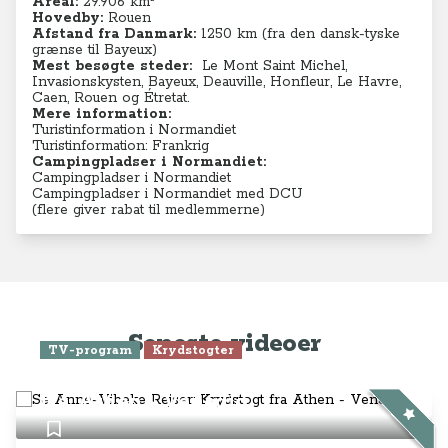
Areal:
29.906 km²
Hovedby:
Rouen
Afstand fra Danmark:
1250 km (fra den dansk-tyske
grænse til Bayeux)
Mest besøgte steder:
Le Mont Saint Michel
,
Invasionskysten,
Bayeux
,
Deauville
,
Honfleur
,
Le Havre
,
Caen
,
Rouen
og
Étretat
.
Mere information:
Turistinformation i Normandiet
Turistinformation: Frankrig
Campingpladser i Normandiet:
Campingpladser i Normandiet
Campingpladser i Normandiet med DCU
(flere giver rabat til medlemmerne)
Seneste videoer
TV-program
Krydstogter
Se Anne-Vibeke Rejser: Krydstogt
fra Athen - Venedig