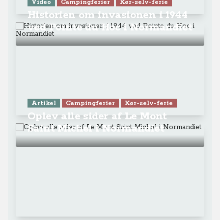
Video
Campingferier
Kør-selv-ferie
Historien om invasionen i 1944
ved Pointe du Hoc i Normandiet
Artikel
Campingferier
Kør-selv-ferie
Oplev alle sider af Le Mont
Saint Michel i Normandiet