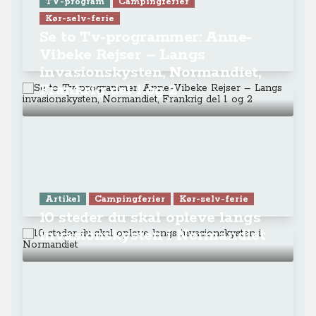
TV-program
Campingferier
Kør-selv-ferie
Se to Tv-programmer: Anne-
Vibeke Rejser – Langs
invasionskysten, Normandiet,
Frankrig del 1 og 2
Artikel
Campingferier
Kør-selv-ferie
10 steder du skal opleve langs
invasionskysten i Normandiet