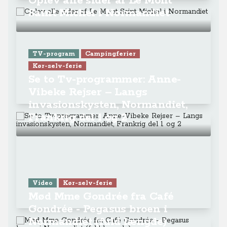
Oplev alle sider af Le Mont
Saint Michel i Normandiet
TV-program
Campingferier
Kør-selv-ferie
Se to Tv-programmer: Anne-
Vibeke Rejser – Langs
invasionskysten, Normandiet,
Frankrig del 1 og 2
Video
Kør-selv-ferie
Mød Mme Gondrée fra Café
Gondrée - Pegasus broen i
Normandiet (fuld længde)