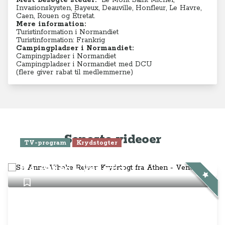
Mest besøgte steder:
Le Mont Saint Michel
,
Invasionskysten,
Bayeux
,
Deauville
,
Honfleur
,
Le Havre
,
Caen
,
Rouen
og
Étretat
.
Mere information:
Turistinformation i Normandiet
Turistinformation: Frankrig
Campingpladser i Normandiet:
Campingpladser i Normandiet
Campingpladser i Normandiet med DCU
(flere giver rabat til medlemmerne)
Seneste videoer
TV-program
Krydstogter
Se Anne-Vibeke Rejser: Krydstogt
fra Athen - Venedig