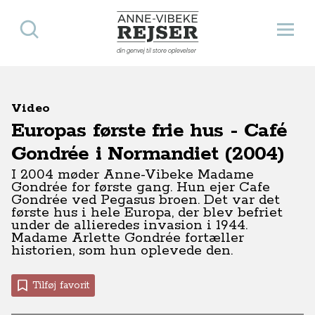
Søg
Åbn 
Anne-Vibeke Rejser
din genvej til store oplevelser
Video
Europas første frie hus - Café
Gondrée i Normandiet (2004)
I 2004 møder Anne-Vibeke Madame
Gondrée for første gang. Hun ejer Cafe
Gondrée ved Pegasus broen. Det var det
første hus i hele Europa, der blev befriet
under de allieredes invasion i 1944.
Madame Arlette Gondrée fortæller
historien, som hun oplevede den.
Tilføj favorit