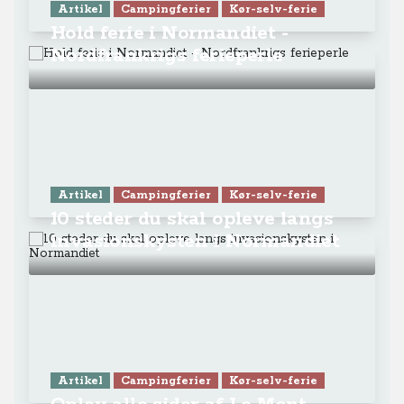
Artikel
Campingferier
Kør-selv-ferie
Hold ferie i Normandiet -
Nordfrankrigs ferieperle
Artikel
Campingferier
Kør-selv-ferie
10 steder du skal opleve langs
invasionskysten i Normandiet
Artikel
Campingferier
Kør-selv-ferie