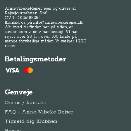
AnneVibekeRejser ejes og drives af
Rejsejournalisten ApS
CVR: DK
26185254
Kontakt os på
info@annevibekerejser.dk
Alt, hvad du finder her på siden, er
steder, som vi selv har besøgt. Vi har
rejst i over 25 år i over 100 lande på
mange forskellige måder. Vi sælger IKKE
rejser.
Betalingsmetoder
Genveje
Om os / kontakt
FAQ - Anne-Vibeke Rejser
Tilmeld dig Klubben
Presse