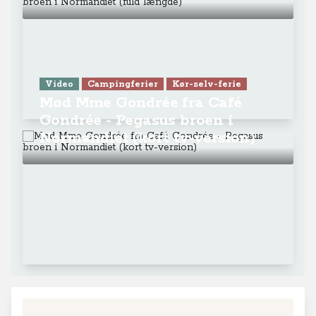
Video
Campingferier
Kør-selv-ferie
Mød Mme Gondrée fra Café
Gondrée - Pegasus broen i
Normandiet (kort tv-version)