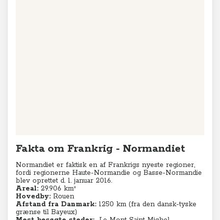
+
−
Leaflet
|
© MapTiler
© OpenStreetMap contributors
Fakta om Frankrig - Normandiet
Normandiet er faktisk en af Frankrigs nyeste regioner,
fordi regionerne Haute-Normandie og Basse-Normandie
blev oprettet d. 1. januar 2016.
Areal:
29.906 km²
Hovedby:
Rouen
Afstand fra Danmark:
1250 km (fra den dansk-tyske
grænse til Bayeux)