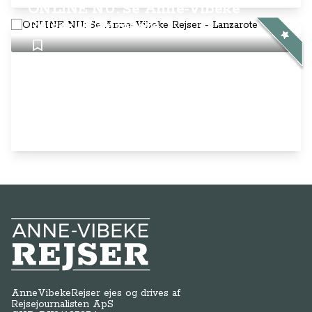
ONLINE NU: Se Anne-Vibeke
Rejser - Lanzarote
Anne-Vibeke Rejser
AnneVibekeRejser ejes og drives af
Rejsejournalisten ApS