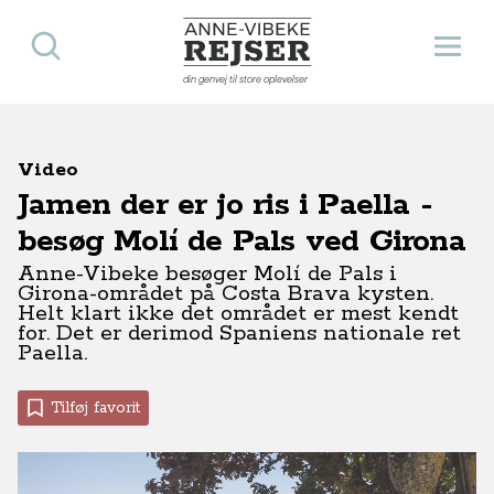
Søg
Åbn 
Anne-Vibeke Rejser
din genvej til store oplevelser
Video
Jamen der er jo ris i Paella -
besøg Molí de Pals ved Girona
Anne-Vibeke besøger Molí de Pals i
Girona-området på Costa Brava kysten.
Helt klart ikke det området er mest kendt
for. Det er derimod Spaniens nationale ret
Paella.
Tilføj favorit