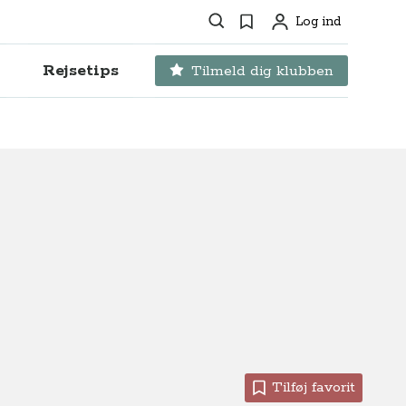
Søg
Favoritter
Log ind
Profil
Rejsetips
Tilmeld dig klubben
Tilføj favorit