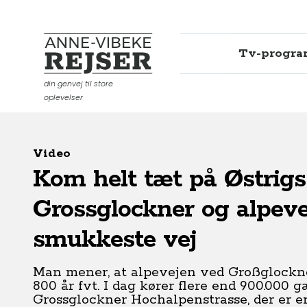
Tv-progr
Anne-Vibeke Rejser
din genvej til store
oplevelser
Video
Kom helt tæt på Østrigs
Grossglockner og alpev
smukkeste vej
Man mener, at alpevejen ved Großglockner 
800 år fvt. I dag kører flere end 900.000 g
Grossglockner Hochalpenstrasse, der er e