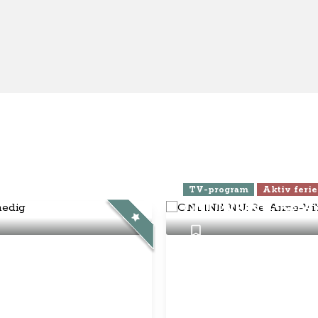
s / kontakt
- Anne-Vibeke Rejser
eld dig Klubben
se
elsbetingelser
nnementsbetingelser
atlivspolitik / cookies
disk Info
g Anne-Vibeke:
ebook
Instagram
YouTube