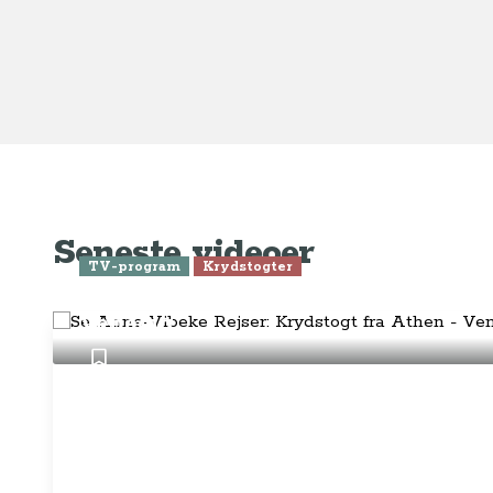
Anne-Vibeke Rejser
Om o
FAQ 
AnneVibekeRejser ejes og drives af
Tilm
Rejsejournalisten ApS
CVR: DK
26185254
Pres
Kontakt os på
info@annevibekerejser.dk
Alt, hvad du finder her på siden, er
Hand
steder, som vi selv har besøgt. Vi har
rejst i over 25 år i over 100 lande på
Abo
mange forskellige måder. Vi sælger IKKE
rejser.
Priv
Juri
Betalingsmetoder
Føl
Fac