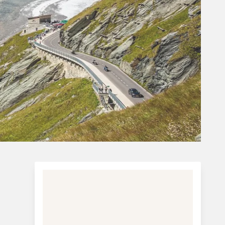
Befolkningstal:
Ca. 8,8
mio.
Areal:
Ca. 83.879 km²
Afstand fra Danmark:
Ca. 1.000 km til
Wien
Mest besøgte attraktion:
Wien samt
landets fjerde største by Salzburg med
deres flotte bygningsværker. Sommeren
indbyder til vandreture i Alperne og om
vinteren er skiløb populært. Men Østrig er
også kendt for sin kunst - og ikke mindst
sin musik.
Mere information:
Busrejser til Østrig: Riis Rejser
Turistinformation: Østrig