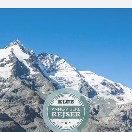
Artikel
Busrejser
Hyggelige Kirchberg i
Kitzbüheleralperne - perfekt
udgangspunkt for ferie i
Tyrol