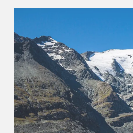
Artikel
Kør-selv-ferie
Busrejser
Få flere rejsetips til Tyrol i Østrig
Oplev 266 bjergtoppe -
Højalpevejen ved
Grossglockner