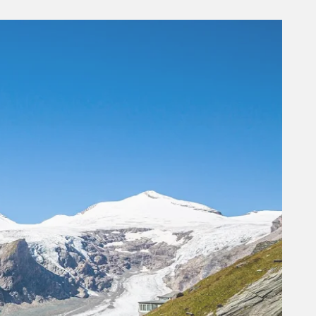
Fakta om Østrig
Hovedstaden i Østrig er Wien.