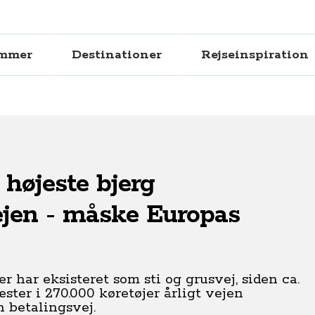
ammer
Destinationer
Rejseinspiration
 højeste bjerg
ejen - måske Europas
har eksisteret som sti og grusvej, siden ca.
æster i 270.000 køretøjer årligt vejen
n betalingsvej.