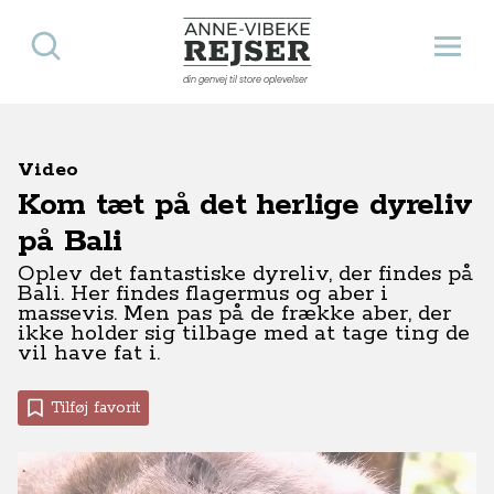
Søg
Åbn 
Anne-Vibeke Rejser
din genvej til store oplevelser
Video
Kom tæt på det herlige dyreliv
på Bali
Oplev det fantastiske dyreliv, der findes på
Bali. Her findes flagermus og aber i
massevis. Men pas på de frække aber, der
ikke holder sig tilbage med at tage ting de
vil have fat i.
Tilføj favorit