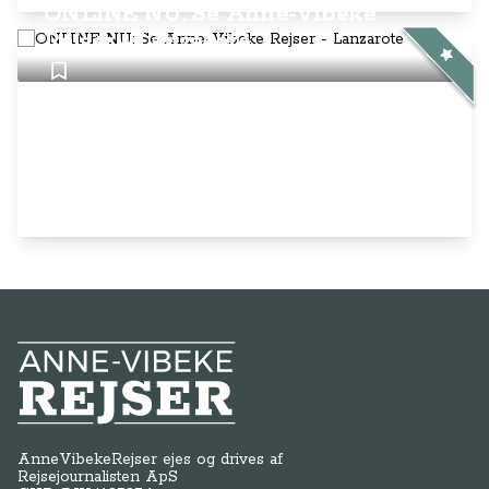
ONLINE NU: Se Anne-Vibeke
Rejser - Lanzarote
Anne-Vibeke Rejser
AnneVibekeRejser ejes og drives af
Rejsejournalisten ApS