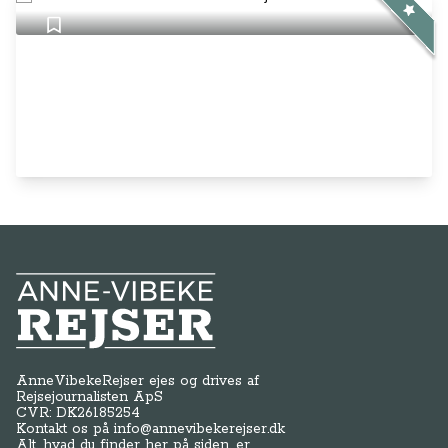
Anne-Vibeke Rejser
AnneVibekeRejser ejes og drives af
Rejsejournalisten ApS
CVR: DK
26185254
Kontakt os på
info@annevibekerejser.dk
Alt, hvad du finder her på siden, er