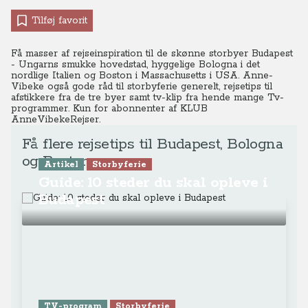
Tilføj favorit
Få masser af rejseinspiration til de skønne storbyer Budapest
- Ungarns smukke hovedstad, hyggelige Bologna i det
nordlige Italien og Boston i Massachusetts i USA. Anne-
Vibeke også gode råd til storbyferie generelt, rejsetips til
afstikkere fra de tre byer samt tv-klip fra hende mange Tv-
programmer. Kun for abonnenter af KLUB
AnneVibekeRejser.
Få flere rejsetips til Budapest, Bologna
og Boston
Artikel
Storbyferie
Guide: 10 steder du skal opleve i
Budapest
TV-program
Storbyferie