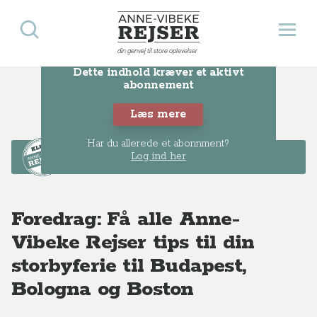
Søg
Åbn 
Anne-Vibeke Rejser
din genvej til store oplevelser
Dette indhold kræver et aktivt
abonnement
Læs mere
Har du allerede et abonnment?
Dette er KLUB-
Log ind her
indhold
Foredrag: Få alle Anne-
Vibeke Rejser tips til din
storbyferie til Budapest,
Bologna og Boston