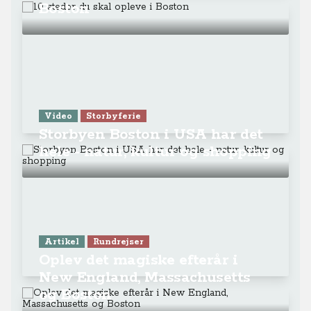
Boston
Video
Storbyferie
Storbyen Boston i USA har det
hele - natur, kultur og shopping
Artikel
Rundrejser
Oplev det magiske efterår i
New England, Massachusetts
og Boston