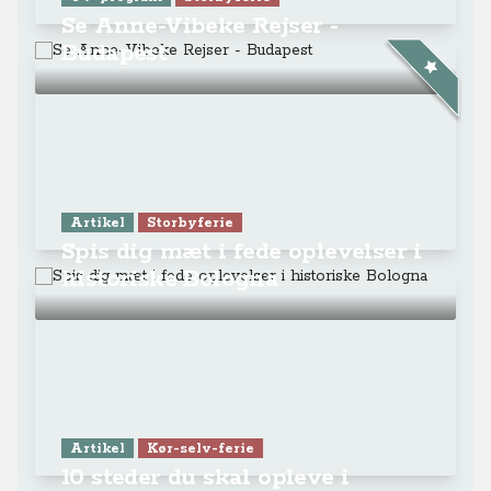
Se Anne-Vibeke Rejser -
Budapest
Artikel
Storbyferie
Spis dig mæt i fede oplevelser i
historiske Bologna
Artikel
Kør-selv-ferie
10 steder du skal opleve i