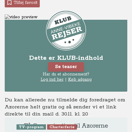
Tilføj favorit
Dette er KLUB-indhold
Se teaser
Har du et abonnement?
Log ind her
|
Køb adgang
Du kan allerede nu tilmelde dig foredraget om
Azorerne helt gratis
og så sender vi et link
direkte til din mail d. 30.11. kl. 20
Få flere rejsetips til Azorerne
TV-program
Charterferie