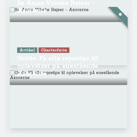
Se Anne-Vibeke Rejser -
Azorerne
Artikel
Charterferie
Guide: Få alle rejsetips til
oplevelser på enestående
Azorerne