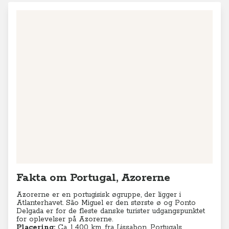
Fakta om Portugal, Azorerne
Azorerne er en portugisisk øgruppe, der ligger i
Atlanterhavet.
São Miguel er den største ø og
Ponto
Delgada er for de fleste danske turister udgangspunktet
for oplevelser på Azorerne.
Placering:
C
a. 1.400 km. fra Lissabon, Portugals