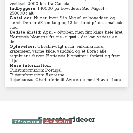
vestkyst, 2.000 km. fra Canada.
Indbyggere:
140.000 på hovedøen
São Miguel -
250.000 i alt.
Antal øer:
Ni øer, hvor Sâo Miguel er hovedøen og
størst. Den er 65 km lang og 12 km bred på det smalleste
sted.
Bedste årstid:
April - oktober, men fint klima hele året.
Hortensia blomstre fra maj-august - det kan variere en
del.
Oplevelser:
Ubeskriveligt natur, vulkankratere,
kratersøer, varme kilde, vandfald og et flora i alle
regnbuens farver. Hortensia blomstrer i foråret og frem
til juli.
Mere information:
Turistinformation: Portugal
Turistinformation: Azorerne
Rejsebureau: Charterferie til Azorerne med Bravo Tours
Seneste videoer
TV-program
Krydstogter
Se Anne-Vibeke Rejser: Krydstogt