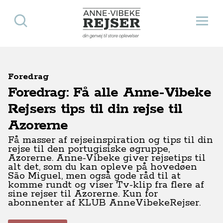
Søg
Åbn 
Anne-Vibeke Rejser
din genvej til store oplevelser
Foredrag
Foredrag: Få alle Anne-Vibeke
Rejsers tips til din rejse til
Azorerne
Få masser af rejseinspiration og tips til din
rejse til den portugisiske øgruppe,
Azorerne. Anne-Vibeke giver rejsetips til
alt det, som du kan opleve på hovedøen
São Miguel, men også gode råd til at
komme rundt og viser Tv-klip fra flere af
sine rejser til Azorerne. Kun for
abonnenter af KLUB AnneVibekeRejser.