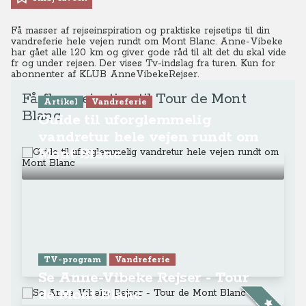
Få masser af rejseinspiration og praktiske rejsetips til din
vandreferie hele vejen rundt om Mont Blanc. Anne-Vibeke
har gået alle 120 km og giver gode råd til alt det du skal vide
fr og under rejsen. Der vises Tv-indslag fra turen. Kun for
abonnenter af KLUB AnneVibekeRejser.
Få flere rejsetips til Tour de Mont
Artikel
Vandreferie
Blanc
Guide til uforglemmelig
vandretur hele vejen rundt om
Mont Blanc
TV-program
Vandreferie
Se Anne-Vibeke Rejser - Tour
de Mont Blanc