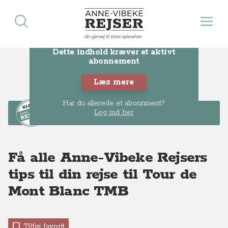
Søg
Åbn 
Anne-Vibeke Rejser
din genvej til store oplevelser
Dette indhold kræver et aktivt
abonnement
Læs mere
Har du allerede et abonnment?
Dette er KLUB-
Log ind her
indhold
Få alle Anne-Vibeke Rejsers
tips til din rejse til Tour de
Mont Blanc TMB
Tilføj favorit