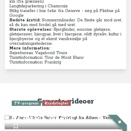
km (fra grænsen)
Langtidsparkering i Chamonix
Billig transfer i bus f.eks. fra Geneve - søg på Flixbus på
Google
Bedste årstid:
Sommermåneder. De fleste går mod uret,
så du kan med fordel gå med uret.
Største oplevelser:
Bjergtinder, enorme gletsjere,
gletsjersøer, bjergpas, livet i bjergene, vildt dyreliv, kultur i
bjergbyerne og et skønt vandremiljø på
overnatningsstederne.
Mere information:
Rejsebureau: Vagabond Tours
Turistinformation: Tour de Mont Blanc
Turistinformation: Frankrig
Seneste videoer
TV-program
Krydstogter
Se Anne-Vibeke Rejser: Krydstogt
fra Athen - Venedig