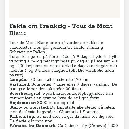
Fakta om Frankrig - Tour de Mont
Blanc
Tour de Mont Blanc er en af verdens smukkeste
vandreruter. Den går gennem tre lande: Frankrig,
Schweiz og Italien.
Turen kan gøres på flere måder. 7-9 dages hytte-til-hytte
vandring. Op- og nedstigninger pr. dag er på mellem 600
og 1200 højdemeter, og de enkelte dagsvandringerne er
mellem 6 og 8 timers varighed (effektiv vandretid uden
pauser)
Længde:
120 km - alternativ rute 170 km
Varighed:
Som regel 7 dage eller 9 dages vandring. De
hurtigste løber den på under 20 timer.
Sværhedsgrad:
Fysisk krævende. Nybegyndere kan
gennemføre i en gruppe, hvis de er i god form.
Højdemeter:
8.000 m op og ned
Start- og slutsted:
Du kan starte alle steder på ruten,
men de fleste begynder i Chamonix i Frankrig.
Anbefaling:
Gå med uret, så går du mere for dig selv.
De fleste går mod uret.
Afstand fra Danmark:
Ca. 2 timer i fly (Geneve). 1.200