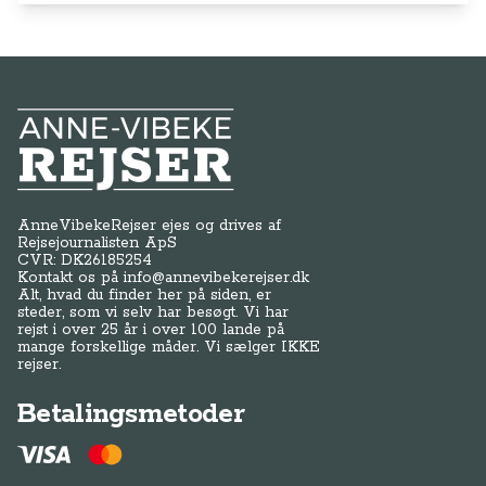
Anne-Vibeke Rejser
AnneVibekeRejser ejes og drives af
Rejsejournalisten ApS
CVR: DK
26185254
Kontakt os på
info@annevibekerejser.dk
Alt, hvad du finder her på siden, er
steder, som vi selv har besøgt. Vi har
rejst i over 25 år i over 100 lande på
mange forskellige måder. Vi sælger IKKE
rejser.
Betalingsmetoder