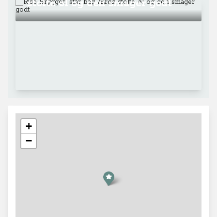
stolte øl og den smager godt
+
−