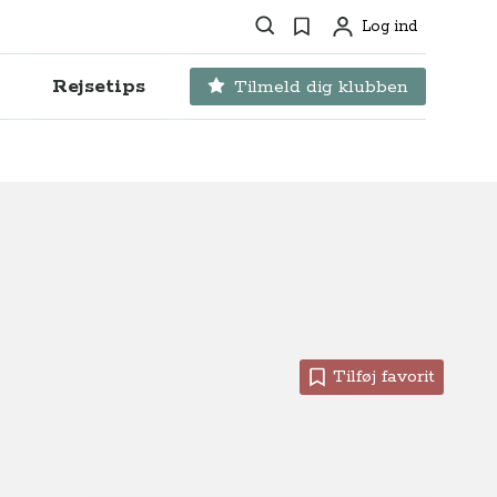
Søg
Favoritter
Log ind
Profil
Rejsetips
Tilmeld dig klubben
Tilføj favorit