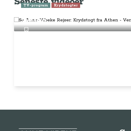
Seneste videoer
TV-program
Krydstogter
Se Anne-Vibeke Rejser: Krydstogt f
Venedig