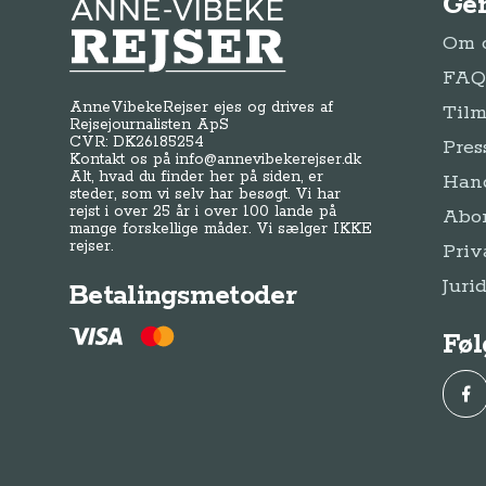
Ge
Anne-Vibeke Rejser
Om o
FAQ 
AnneVibekeRejser ejes og drives af
Tilm
Rejsejournalisten ApS
CVR: DK
26185254
Pres
Kontakt os på
info@annevibekerejser.dk
Alt, hvad du finder her på siden, er
Hand
steder, som vi selv har besøgt. Vi har
rejst i over 25 år i over 100 lande på
Abo
mange forskellige måder. Vi sælger IKKE
rejser.
Priv
Juri
Betalingsmetoder
Føl
Fac