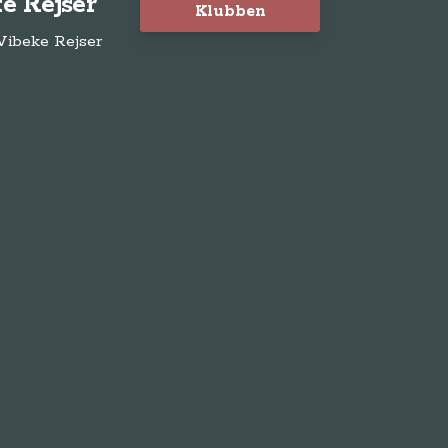
e Rejser
Klubben