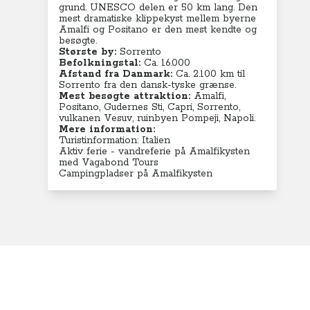
grund. UNESCO delen er 50 km lang. Den
mest dramatiske klippekyst mellem byerne
Amalfi og Positano er den mest kendte og
besøgte.
Største by:
Sorrento
Befolkningstal:
Ca. 16.000
Afstand fra Danmark:
Ca. 2.100 km til
Sorrento fra den dansk-tyske grænse.
Mest besøgte attraktion:
Amalfi,
Positano, Gudernes Sti, Capri, Sorrento,
vulkanen Vesuv, ruinbyen Pompeji, Napoli.
Mere information:
Turistinformation: Italien
Aktiv ferie - vandreferie på Amalfikysten
med Vagabond Tours
Campingpladser på Amalfikysten