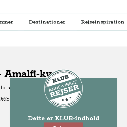
ammer
Destinationer
Rejseinspiration
- Amalfi-kysten
 du skal se og opleve på Amalfikysten.
tionel indflydelse, af: Vagabond Tours.
Dette er KLUB-indhold