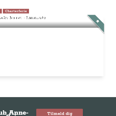
Charterferie
ne-Vibeke Rejser - Lanzarote
lub Anne-
Tilmeld dig