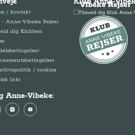
nveje
Klub Anne-Vibek
Vibeke Rejser
s / kontakt
- Anne-Vibeke Rejser
eld dig Klubben
se
elsbetingelser
nnementsbetingelser
atlivspolitik / cookies
disk Info
g Anne-Vibeke:
ebook
Instagram
YouTube