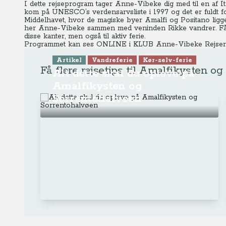
I dette rejseprogram tager Anne-Vibeke dig med til en af I
kom på UNESCO’s verdensarvsliste i 1997 og det er fuldt f
Middelhavet, hvor de magiske byer Amalfi og Positano ligg
her Anne-Vibeke sammen med veninden Rikke vandrer. Få en
disse kanter, men også til aktiv ferie.
Programmet kan ses ONLINE
i KLUB Anne-Vibeke Rejser
Artikel
Vandreferie
Kør-selv-ferie
Få flere rejsetips til Amalfikysten o
Alt dette skal du opleve på
Amalfikysten og
Sorrentohalvøen