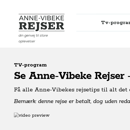
Tv-progr
Anne-Vibeke Rejser
din genvej til store
oplevelser
TV-program
Se Anne-Vibeke Rejser 
Få alle Anne-Vibekes rejsetips til alt det
Bemærk: denne rejse er betalt, dog uden redak