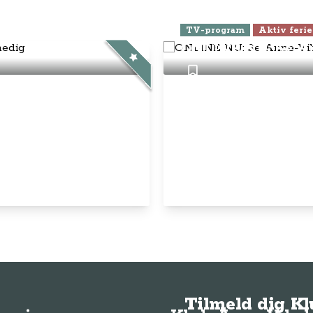
ra Athen -
TV-program
Aktiv ferie
ONLINE NU: Se An
Tilmeld dig K