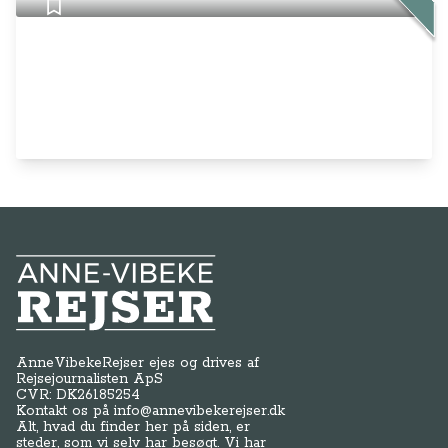
Anne-Vibeke Rejser
AnneVibekeRejser ejes og drives af
Rejsejournalisten ApS
CVR: DK
26185254
Kontakt os på
info@annevibekerejser.dk
Alt, hvad du finder her på siden, er
steder, som vi selv har besøgt. Vi har