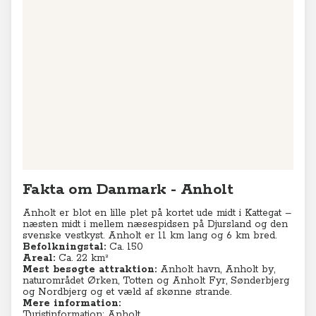
Fakta om Danmark - Anholt
Anholt er blot en lille plet på kortet ude midt i Kattegat –
næsten midt i mellem næsespidsen på Djursland og den
svenske vestkyst. Anholt er 11 km lang og 6 km bred.
Befolkningstal:
Ca. 150
Areal:
Ca. 22 km²
Mest besøgte attraktion:
Anholt havn, Anholt by,
naturområdet Ørken, Totten og Anholt Fyr, Sønderbjerg
og Nordbjerg og et væld af skønne strande.
Mere information:
Turistinformation: Anholt