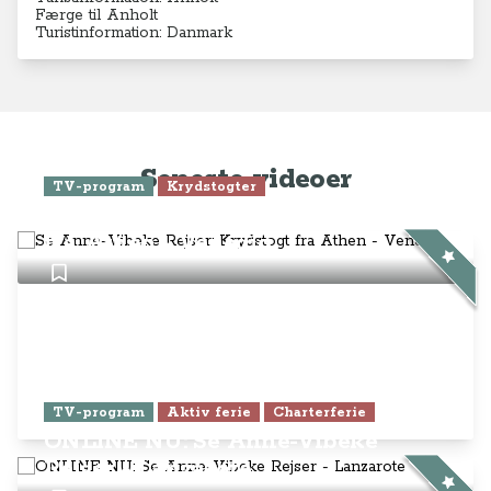
Færge til Anholt
Turistinformation: Danmark
Seneste videoer
TV-program
Krydstogter
Se Anne-Vibeke Rejser: Krydstogt
fra Athen - Venedig
TV-program
Aktiv ferie
Charterferie
ONLINE NU: Se Anne-Vibeke
Rejser - Lanzarote