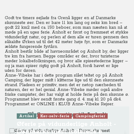
Godt tre timers sejlads fra Grenå ligger en af Danmarks
skønneste øer. Den er bare 11 km lang og seks km bred –
godt 22 km2 med ca. 150 beboer, som man næsten kan nå at
møde på en uges ferie. Anholt er først og fremmest et stykke
vidunderligt natur, og perlen af dem alle er turen gennem den
såkaldte Ørken ud til det 42 meter høje fyr, som er Danmarks
ældste fungerende fyrtårn.
Anholt består både af havneområdet og Anholt by, der ligger
tre km fra havnen. Begge områder er der, hvor turisterne
møder lokalbefolkningen, og hvor alle spisestederne ligger –
og ja man spiser rigtig godt på Anholt, fordi havet er lige
uden for døren.
Anne-Vibeke har i dette program slået teltet op på Anholt
Camping, der ligger midt i klitterne lige ud til den skønneste
strand. Pladsen er primitiv, men det er netop nærheden til
naturen, der er hel genial. Anne-Vibeke møder også andre
friske campister, der har valgt at holde ferie på den skønne ø.
Programmet blev sendt første gang d. 4. maj kl. 20 på dk4.
Programmet er ONLINE
i KLUB Anne-Vibeke Rejser.
Få flere rejsetips til Anholt
Artikel
Kør-selv-ferie
Campingferier
Øferie på vidunderlige Anholt -
Danmarks mest isolerede ø