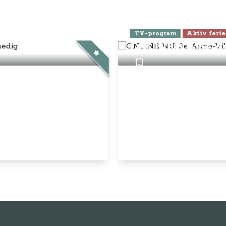
ra Athen -
TV-program
Aktiv ferie
ONLINE NU: Se An