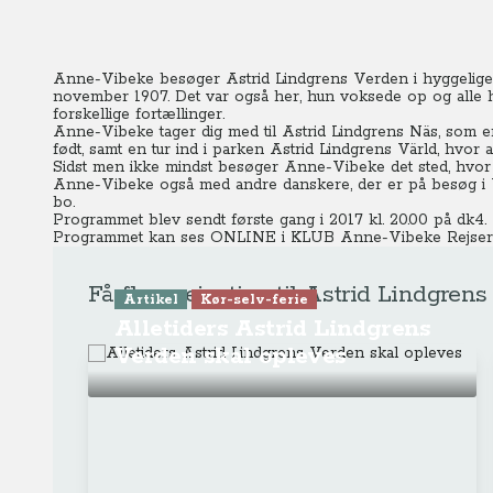
Anne-Vibeke besøger Astrid Lindgrens Verden i hyggelige 
november 1907. Det var også her, hun voksede op og alle
forskellige fortællinger.
Anne-Vibeke tager dig med til Astrid Lindgrens Näs, som 
født, samt en tur ind i parken Astrid Lindgrens Värld, hvor 
Sidst men ikke mindst besøger Anne-Vibeke det sted, hvor 
Anne-Vibeke også med andre danskere, der er på besøg i V
bo.
Programmet blev sendt første gang i 2017 kl. 20.00 på dk4.
Programmet kan ses ONLINE
i KLUB Anne-Vibeke Rejser
Få flere rejsetips til Astrid Lindgre
Artikel
Kør-selv-ferie
Alletiders Astrid Lindgrens
Verden skal opleves