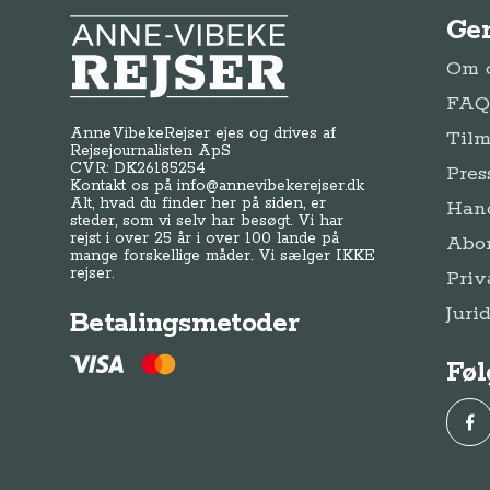
Ge
Anne-Vibeke Rejser
Om o
FAQ 
AnneVibekeRejser ejes og drives af
Tilm
Rejsejournalisten ApS
CVR: DK
26185254
Pres
Kontakt os på
info@annevibekerejser.dk
Alt, hvad du finder her på siden, er
Hand
steder, som vi selv har besøgt. Vi har
rejst i over 25 år i over 100 lande på
Abo
mange forskellige måder. Vi sælger IKKE
rejser.
Priv
Juri
Betalingsmetoder
Føl
Fac