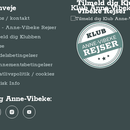
Tilmeld dig K
nveje
Klub Anne-Vibek
Vibeke Rejser
s / kontakt
- Anne-Vibeke Rejser
eld dig Klubben
se
elsbetingelser
nnementsbetingelser
atlivspolitik / cookies
disk Info
g Anne-Vibeke:
ebook
Instagram
YouTube