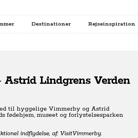
ammer
Destinationer
Rejseinspiration
- Astrid Lindgrens Verden
ed til hyggelige Vimmerby og Astrid
ids fødehjem, museet og forlystelsesparken
tionel indflydelse, af: VisitVimmerby.