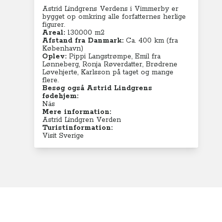
Astrid Lindgrens Verdens i Vimmerby er
bygget op omkring alle forfatternes herlige
figurer.
Areal:
130.000 m2
Afstand fra Danmark:
Ca. 400 km (fra
København)
Oplev:
Pippi Langstrømpe, Emil fra
Lønneberg, Ronja Røverdatter, Brødrene
Løvehjerte, Karlsson på taget og mange
flere.
Besøg også Astrid Lindgrens
fødehjem:
Näs
Mere information:
Astrid Lindgren Verden
Turistinformation:
Visit Sverige