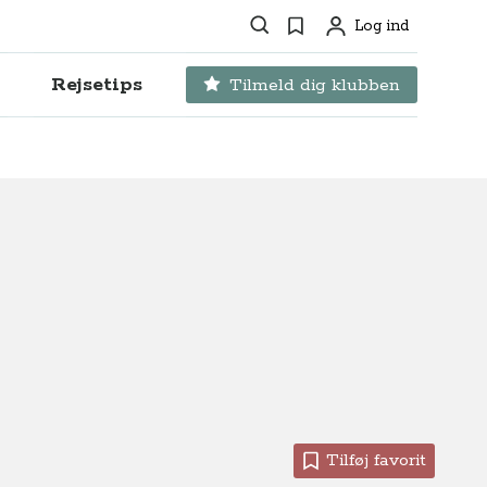
Søg
Favoritter
Log ind
Profil
Rejsetips
Tilmeld dig klubben
Tilføj favorit