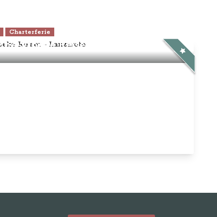
Charterferie
ne-Vibeke Rejser - Lanzarote