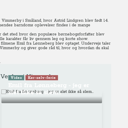
Vimmerby i Småland, hvor Astrid Lindgren blev født 14.
 hendes barndoms oplevelser findes i de mange
er det sted hvor den populære børnebogsforfatter blev
alle karakter får liv gennem leg og korte show.
filmene Emil fra Lønneberg blev optaget. Undervejs taler
immerby og giver gode råd til, hvor og hvordan du skal
.
ns Verden i Vimmerby
Video
Kør-selv-ferie
Emil fra Lønneberg - jeg er
slet ikke så slem...