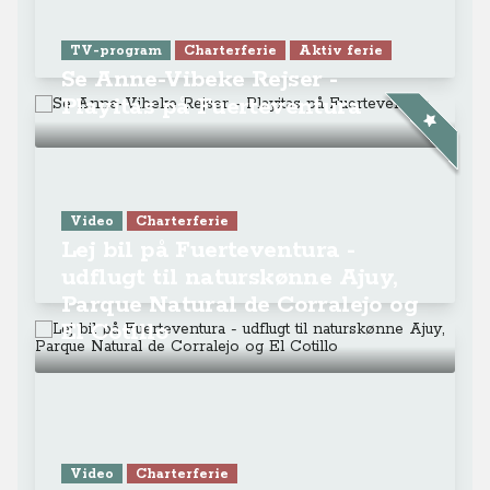
TV-program
Charterferie
Aktiv ferie
Se Anne-Vibeke Rejser -
Playitas på Fuerteventura
Video
Charterferie
Lej bil på Fuerteventura -
udflugt til naturskønne Ajuy,
Parque Natural de Corralejo og
El Cotillo
Video
Charterferie