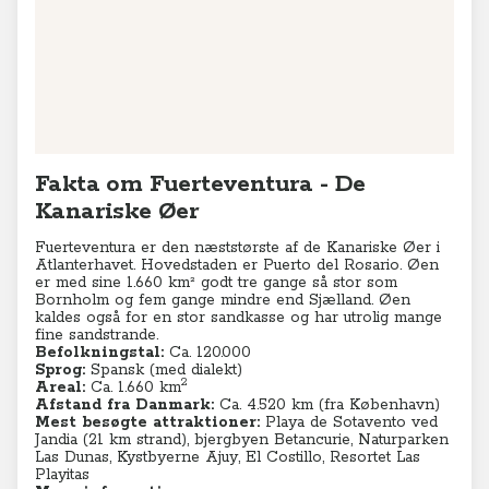
Leaflet
|
© MapTiler
© OpenStreetMap contributors
Fakta om Fuerteventura - De
Kanariske Øer
Fuerteventura er den næststørste af de Kanariske Øer i
Atlanterhavet. Hovedstaden er Puerto del Rosario. Øen
er med sine 1.660 km² godt tre gange så stor som
Bornholm og fem gange mindre end Sjælland. Øen
kaldes også for en stor sandkasse og har utrolig mange
fine sandstrande.
Befolkningstal:
Ca. 120.000
Sprog:
Spansk (med dialekt)
2
Areal:
Ca. 1.660 km
Afstand fra Danmark:
Ca. 4.520 km (fra København)
Mest besøgte attraktioner:
Playa de Sotavento ved
Jandia (21 km strand), bjergbyen Betancurie, Naturparken
Las Dunas, Kystbyerne Ajuy, El Costillo, Resortet Las
Playitas