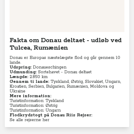
Leaflet
|
© MapTiler
© OpenStreetMap contributors
Fakta om Donau deltaet - udløb ved
Tulcea, Rumænien
Donau er Europas næstelægste flod og går gennem 10
lande.
Udspring:
Donaueschingen
Udmunding:
Sortehavet - Donau deltaet
Længde:
2.850 km
Gennem ti lande:
Tyskland, Østrig, Slovakiet, Ungarn,
Kroatien, Serbien, Bulgarien, Rumænien, Moldova og
Ukraine
Mere information:
Turistinformation: Tyskland
Turistinformation: Østrig
Turistinformation: Ungarn
Flodkrydstogt på Donau Riis Rejser:
Se alle rejserne her