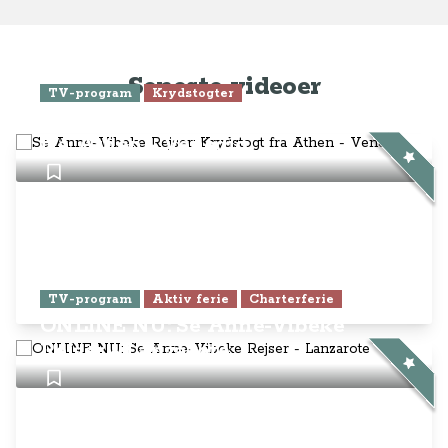
Seneste videoer
TV-program
Krydstogter
Se Anne-Vibeke Rejser: Krydstogt
fra Athen - Venedig
TV-program
Aktiv ferie
Charterferie
ONLINE NU: Se Anne-Vibeke
Rejser - Lanzarote