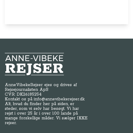
Anne-Vibeke Rejser
AnneVibekeRejser ejes og drives af
Rejsejournalisten ApS
CVR: DK
26185254
Kontakt os på
info@annevibekerejser.dk
Alt, hvad du finder her på siden, er
steder, som vi selv har besøgt. Vi har
rejst i over 25 år i over 100 lande på
mange forskellige måder. Vi sælger IKKE
rejser.