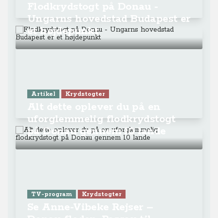
Flodkrydstogt på Donau -
Ungarns hovedstad Budapest er
et højdepunkt
Artikel
Krydstogter
Alt dette oplever du på en
uforglemmelig flodkrydstogt
på Donau gennem 10 lande
TV-program
Krydstogter
Se Anne-Vibeke Rejser –