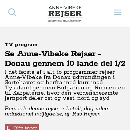
Søg
Åbn 
Anne-Vibeke Rejser
din genvej til store oplevelser
TV-program
Se Anne-Vibeke Rejser -
Donau gennem 10 lande del 1/2
I det første af i alt to programmer
rejser
Anne-Vibeke fra Donau udmundingen i
Sortehavet og herfra med kurs mod
Tyskland gennem Bulgarien og Rumænien
til Karpaterne, hvor den verdensberømte
Jernport deler øst og vest, nord og syd.
Bemærk: denne rejse er betalt, dog uden
redaktionel indflydelse, af: Riis Rejser.
Tilføj favorit