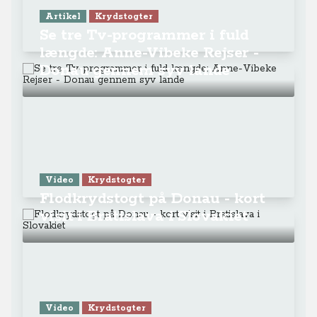
Artikel
Krydstogter
Se tre Tv-programmer i fuld
længde: Anne-Vibeke Rejser -
Donau gennem syv lande
Video
Krydstogter
Flodkrydstogt på Donau - kort
visit i Bratislava i Slovakiet
Video
Krydstogter