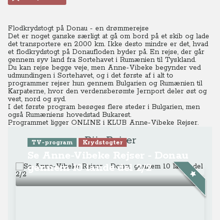
Flodkrydstogt på Donau - en drømmerejse
Det er noget ganske særligt at gå om bord på et skib og lade
det transportere en 2.000 km. Ikke desto mindre er det, hvad
et flodkrydstogt på Donaufloden byder på. En rejse, der går
gennem syv land fra Sortehavet i Rumænien til Tyskland.
Du kan rejse begge veje, men Anne-Vibeke begynder ved
udmundingen i Sortehavet, og i det første af i alt to
programmer rejser hun gennem Bulgarien og Rumænien til
Karpaterne, hvor den verdensberømte Jernport deler øst og
vest, nord og syd.
I det første program besøges flere steder i Bulgarien, men
også Rumæniens hovedstad Bukarest.
Programmet ligger ONLINE
i KLUB Anne-Vibeke Rejser.
Riis Rejser
TV-program
Krydstogter
Se Anne-Vibeke Rejser - Donau
gennem 10 lande del 2/2