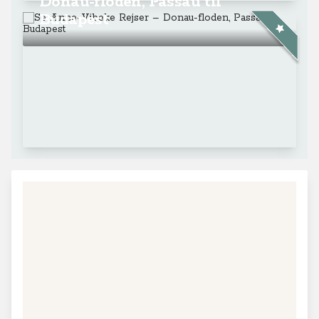
Donau-floden, Passau til
Budapest
+
−