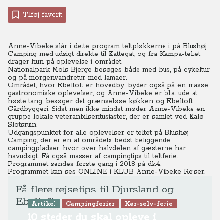
Tilføj favorit
Anne-Vibeke slår i dette program teltpløkkerne i på Blushøj
Camping med udsigt direkte til Kattegat, og fra Kampa-teltet
drager hun på oplevelse i området.
Nationalpark Mols Bjerge besøges både med bus, på cykeltur
og på morgenvandretur med lamaer.
Området, hvor Ebeltoft er hovedby, byder også på en masse
gastronomiske oplevelser, og Anne-Vibeke er bl.a. ude at
høste tang, besøger det grænseløse køkken og Ebeltoft
Gårdbyggeri. Sidst men ikke mindst møder Anne-Vibeke en
gruppe lokale veteranbilsentusiaster, der er samlet ved Kalø
Slotsruin.
Udgangspunktet for alle oplevelser er teltet på Blushøj
Camping, der er en af områdets bedst beliggende
campingpladser, hvor over halvdelen af gæsterne har
havudsigt. Få også masser af campingtips til teltferie.
Programmet sendes første gang i 2018 på dk4.
Programmet kan ses ONLINE
i KLUB Anne-Vibeke Rejser.
Få flere rejsetips til Djursland og
Ebeltoft
Artikel
Campingferier
Kør-selv-ferie
10 steder du skal opleve i