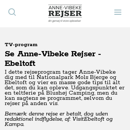
Søg
Åbn 
Anne-Vibeke Rejser
din genvej til store oplevelser
TV-program
Se Anne-Vibeke Rejser -
Ebeltoft
I dette rejseprogram tager Anne-Vibeke
dig med til Nationalpark Mols Bjerge og
Ebeltoft og vier en masse gode tips til alt
det, som du kan opleve. Udgangspunktet er
en teltferie på Blushøj Camping, men du
kan sagtens se programmet, selvom du
rejser på anden vis.
Bemærk: denne rejse er betalt, dog uden
redaktionel indflydelse, af: VisitEbeltoft og
Kampa.