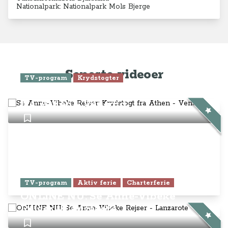
Nationalpark: Nationalpark Mols Bjerge
Seneste videoer
TV-program
Krydstogter
Se Anne-Vibeke Rejser: Krydstogt
fra Athen - Venedig
TV-program
Aktiv ferie
Charterferie
ONLINE NU: Se Anne-Vibeke
Rejser - Lanzarote