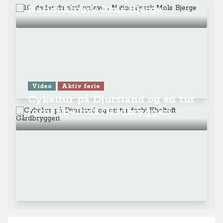
Nationalpark Mols Bjerge
Video
Aktiv ferie
Cykeltur på Djursland og en tur
forbi Ebeltoft Gårdbryggeri