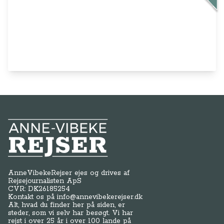
Anne-Vibeke Rejser
AnneVibekeRejser ejes og drives af
Rejsejournalisten ApS
CVR: DK
26185254
Kontakt os på
info@annevibekerejser.dk
Alt, hvad du finder her på siden, er
steder, som vi selv har besøgt. Vi har
rejst i over 25 år i over 100 lande på