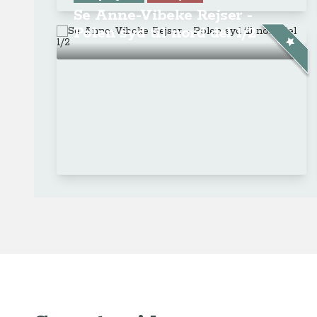
Se Anne-Vibeke Rejser -
Polen syd til nord del 1/2