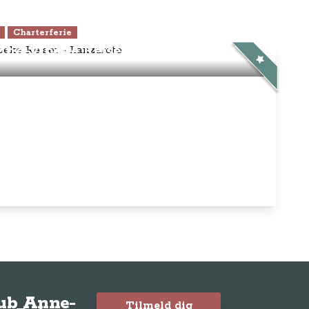
Charterferie
ne-Vibeke Rejser - Lanzarote
lub Anne-
Tilmeld dig