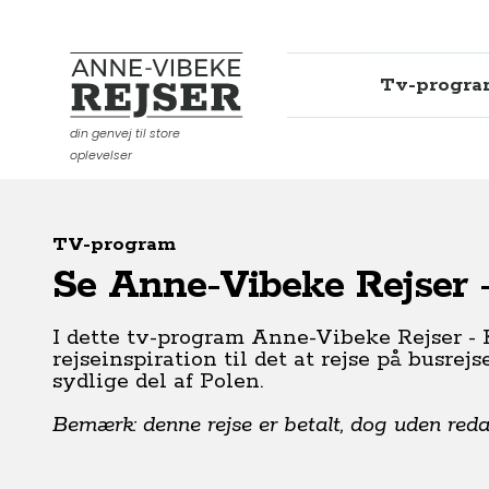
Tv-progr
Anne-Vibeke Rejser
din genvej til store
oplevelser
TV-program
Se Anne-Vibeke Rejser 
I dette tv-program Anne-Vibeke Rejser -
rejseinspiration til det at rejse på busre
sydlige del af Polen.
Bemærk: denne rejse er betalt, dog uden redakt