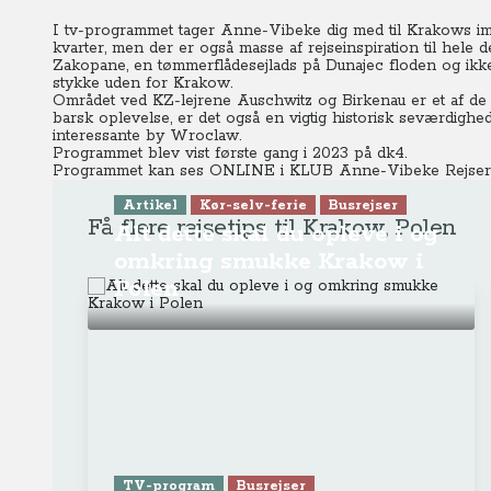
I tv-programmet tager Anne-Vibeke dig med til Krakows im
kvarter, men der er også masse af rejseinspiration til hele d
Zakopane, en tømmerflådesejlads på Dunajec floden og ikke 
stykke uden for Krakow.
Området ved KZ-lejrene Auschwitz og Birkenau er et af de 
barsk oplevelse, er det også en vigtig historisk seværdighed.
interessante by Wroclaw.
Programmet blev vist første gang i 2023 på dk4.
Programmet kan ses ONLINE
i KLUB Anne-Vibeke Rejser
Artikel
Kør-selv-ferie
Busrejser
Få flere rejsetips til Krakow, Polen
Alt dette skal du opleve i og
omkring smukke Krakow i
Polen
TV-program
Busrejser