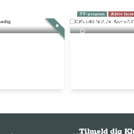
ra Athen -
TV-program
Aktiv ferie
ONLINE NU: Se An
Tilmeld dig K