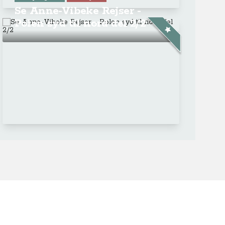
Se Anne-Vibeke Rejser -
Polen syd til nord del 2/2