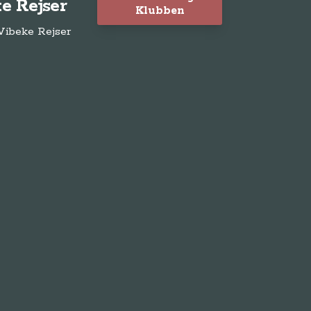
e Rejser
Klubben