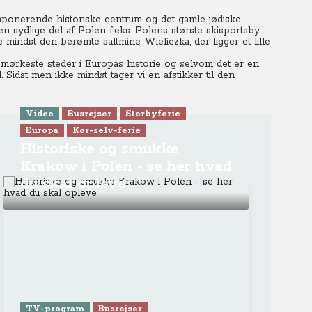
ponerende historiske centrum og det gamle jødiske
en sydlige del af Polen f.eks. Polens største skisportsby
mindst den berømte saltmine Wieliczka, der ligger et lille
mørkeste steder i Europas historie og selvom det er en
 Sidst men ikke mindst tager vi en afstikker til den
.
Video
Busrejser
Storbyferie
Europa
Kør-selv-ferie
Historiske og smukke
Krakow i Polen - se her hvad
du skal opleve
TV-program
Busrejser