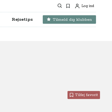
Søg
Favoritter
Log ind
Profil
Rejsetips
Tilmeld dig klubben
Tilføj favorit