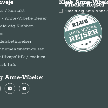
nveje
Klub Anne-Vibek
Vibeke Rejser
s / kontakt
- Anne-Vibeke Rejser
eld dig Klubben
se
elsbetingelser
nnementsbetingelser
atlivspolitik / cookies
disk Info
g Anne-Vibeke:
ebook
Instagram
YouTube