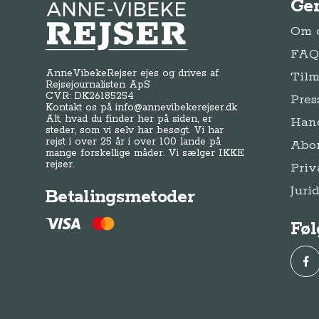
Ge
Anne-Vibeke Rejser
Om o
FAQ 
AnneVibekeRejser ejes og drives af
Tilm
Rejsejournalisten ApS
CVR: DK
26185254
Pres
Kontakt os på
info@annevibekerejser.dk
Alt, hvad du finder her på siden, er
Hand
steder, som vi selv har besøgt. Vi har
rejst i over 25 år i over 100 lande på
Abo
mange forskellige måder. Vi sælger IKKE
rejser.
Priv
Juri
Betalingsmetoder
Føl
Fac