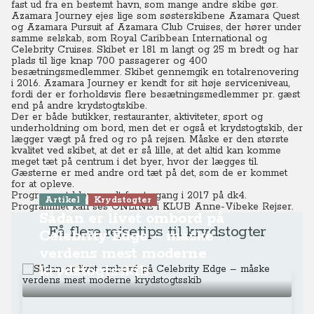
fast ud fra en bestemt havn, som mange andre skibe gør.
Azamara Journey ejes lige som søsterskibene Azamara Quest
og Azamara Pursuit af Azamara Club Cruises, der hører under
samme selskab, som Royal Caribbean International og
Celebrity Cruises. Skibet er 181 m langt og 25 m bredt og har
plads til lige knap 700 passagerer og 400
besætningsmedlemmer. Skibet gennemgik en totalrenovering
i 2016. Azamara Journey er kendt for sit høje serviceniveau,
fordi der er forholdsvis flere besætningsmedlemmer pr. gæst
end på andre krydstogtskibe.
Der er både butikker, restauranter, aktiviteter, sport og
underholdning om bord, men det er også et krydstogtskib, der
lægger vægt på fred og ro på rejsen. Måske er den største
kvalitet ved skibet, at det er så lille, at det altid kan komme
meget tæt på centrum i det byer, hvor der lægges til.
Gæsterne er med andre ord tæt på det, som de er kommet
for at opleve.
Programmet blev sendt første gang i 2017 på dk4.
Artikel
Krydstogter
Programmet kan ses ONLINE
i KLUB Anne-Vibeke Rejser.
Sådan er livet ombord på
Få flere rejsetips til krydstogter
Celebrity Edge – måske
verdens mest moderne
krydstogtsskib