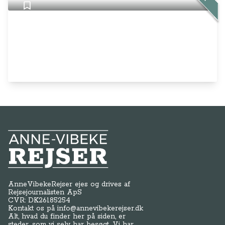
Anne-Vibeke Rejser
AnneVibekeRejser ejes og drives af
Rejsejournalisten ApS
CVR: DK
26185254
Kontakt os på
info@annevibekerejser.dk
Alt, hvad du finder her på siden, er
steder, som vi selv har besøgt. Vi har