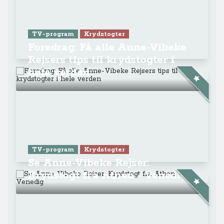
TV-program
Krydstogter
Foredrag: Få alle Anne-Vibeke
Rejsers tips til krydstogter i
hele verden
TV-program
Krydstogter
Se Anne-Vibeke Rejser:
Krydstogt fra Athen - Venedig