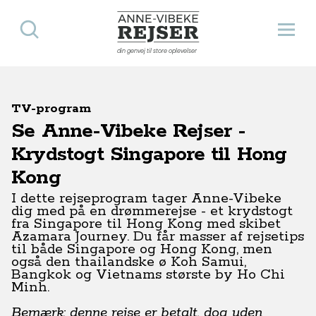
Søg
Åbn 
Anne-Vibeke Rejser
din genvej til store oplevelser
TV-program
Se Anne-Vibeke Rejser -
Krydstogt Singapore til Hong
Kong
I dette rejseprogram tager Anne-Vibeke
dig med på en drømmerejse - et krydstogt
fra Singapore til Hong Kong med skibet
Azamara Journey. Du får masser af rejsetips
til både Singapore og Hong Kong, men
også den thailandske ø Koh Samui,
Bangkok og Vietnams største by Ho Chi
Minh.
Bemærk: denne rejse er betalt, dog uden