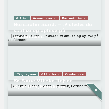
Artikel
Campingferier
Kør-selv-ferie
Bornholm Rundt – 19 steder du
skal se og opleve på
solskinsøen
TV-program
Aktiv ferie
Vandreferie
Se Anne-Vibeke Rejser -
Kyststien, Bornholm