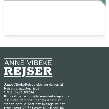
Anne-Vibeke Rejser
AnneVibekeRejser ejes og drives af
Rejsejournalisten ApS
CVR: DK
26185254
Kontakt os på
info@annevibekerejser.dk
Alt, hvad du finder her på siden, er
steder, som vi selv har besøgt. Vi har
rejst i over 25 år i over 100 lande på