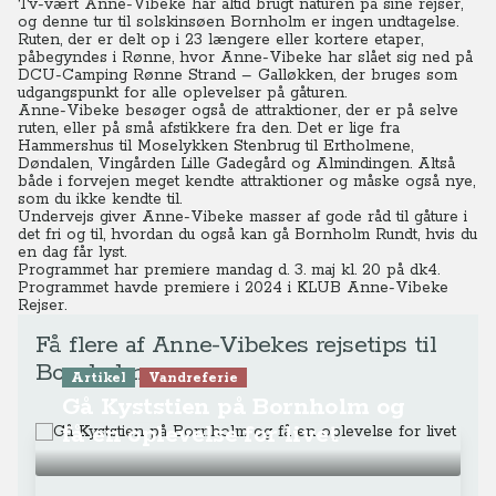
Tv-vært Anne-Vibeke har altid brugt naturen på sine rejser,
og denne tur til solskinsøen Bornholm er ingen undtagelse.
Ruten, der er delt op i 23 længere eller kortere etaper,
påbegyndes i Rønne, hvor Anne-Vibeke har slået sig ned på
DCU-Camping Rønne Strand – Galløkken, der bruges som
udgangspunkt for alle oplevelser på gåturen.
Anne-Vibeke besøger også de attraktioner, der er på selve
ruten, eller på små afstikkere fra den. Det er lige fra
Hammershus til Moselykken Stenbrug til Ertholmene,
Døndalen, Vingården Lille Gadegård og Almindingen. Altså
både i forvejen meget kendte attraktioner og måske også nye,
som du ikke kendte til.
Undervejs giver Anne-Vibeke masser af gode råd til gåture i
det fri og til, hvordan du også kan gå Bornholm Rundt, hvis du
en dag får lyst.
Programmet har premiere mandag d. 3. maj kl. 20 på dk4.
Programmet havde premiere i 2024
i KLUB Anne-Vibeke
Rejser.
Få flere af Anne-Vibekes rejsetips til
Bornholm
Artikel
Vandreferie
Gå Kyststien på Bornholm og
få en oplevelse for livet