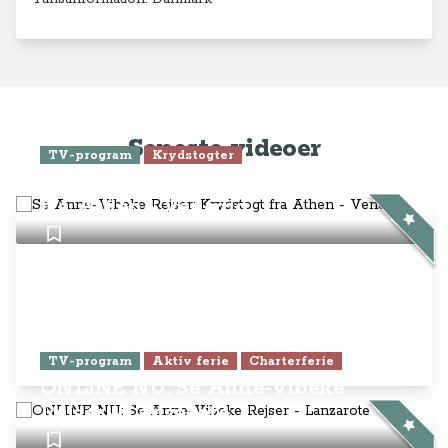
Seneste videoer
TV-program
Krydstogter
Se Anne-Vibeke Rejser: Krydstogt
fra Athen - Venedig
TV-program
Aktiv ferie
Charterferie
ONLINE NU: Se Anne-Vibeke
Rejser - Lanzarote