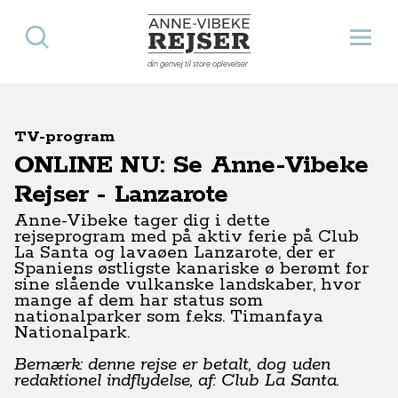
Søg
Åbn 
Anne-Vibeke Rejser
din genvej til store oplevelser
TV-program
ONLINE NU: Se Anne-Vibeke
Rejser - Lanzarote
Anne-Vibeke tager dig i dette
rejseprogram med på aktiv ferie på Club
La Santa og lavaøen Lanzarote, der er
Spaniens østligste kanariske ø berømt for
sine slående vulkanske landskaber, hvor
mange af dem har status som
nationalparker som f.eks. Timanfaya
Nationalpark.
Bemærk: denne rejse er betalt, dog uden
redaktionel indflydelse, af: Club La Santa.