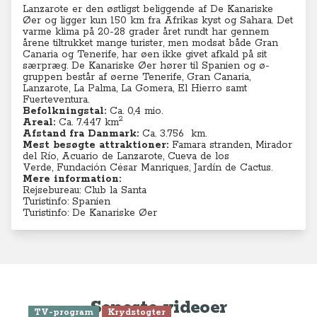
Lanzarote er den østligst beliggende af De Kanariske
Øer og ligger kun 150 km fra Afrikas kyst og Sahara. Det
varme klima på 20-28 grader året rundt har gennem
årene tiltrukket mange turister, men modsat både Gran
Canaria og Tenerife, har øen ikke givet afkald på sit
særpræg. De Kanariske Øer hører til Spanien og ø-
gruppen består af øerne Tenerife, Gran Canaria,
Lanzarote, La Palma, La Gomera, El Hierro samt
Fuerteventura.
Befolkningstal:
Ca. 0,4 mio.
2
Areal:
Ca. 7.447 km
Afstand fra Danmark:
Ca. 3.756 km.
Mest besøgte attraktioner:
Famara stranden, Mirador
del Río,
Acuario de Lanzarote, Cueva de los
Verde, Fundación César Manriques, Jardín de Cactus.
Mere information:
Rejsebureau: Club la Santa
Turistinfo: Spanien
Turistinfo: De Kanariske Øer
Seneste videoer
TV-program
Krydstogter