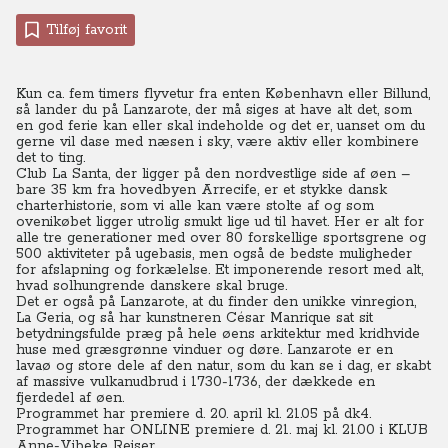
Tilføj favorit
Kun ca. fem timers flyvetur fra enten København eller Billund,
så lander du på Lanzarote, der må siges at have alt det, som
en god ferie kan eller skal indeholde og det er, uanset om du
gerne vil dase med næsen i sky, være aktiv eller kombinere
det to ting.
Club La Santa, der ligger på den nordvestlige side af øen –
bare 35 km fra hovedbyen Arrecife, er et stykke dansk
charterhistorie, som vi alle kan være stolte af og som
ovenikøbet ligger utrolig smukt lige ud til havet. Her er alt for
alle tre generationer med over 80 forskellige sportsgrene og
500 aktiviteter på ugebasis, men også de bedste muligheder
for afslapning og forkælelse. Et imponerende resort med alt,
hvad solhungrende danskere skal bruge.
Det er også på Lanzarote, at du finder den unikke vinregion,
La Geria, og så har kunstneren César Manrique sat sit
betydningsfulde præg på hele øens arkitektur med kridhvide
huse med græsgrønne vinduer og døre. Lanzarote er en
lavaø og store dele af den natur, som du kan se i dag, er skabt
af massive vulkanudbrud i 1730-1736, der dækkede en
fjerdedel af øen.
Programmet har premiere d. 20. april kl. 21.05 på dk4.
Programmet har ONLINE premiere d. 21. maj kl. 21.00
i KLUB
Anne-Vibeke Rejser.