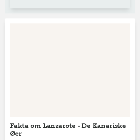
+
−
Leaflet
|
© MapTiler
© OpenStreetMap contributors
Fakta om Lanzarote - De Kanariske
Øer