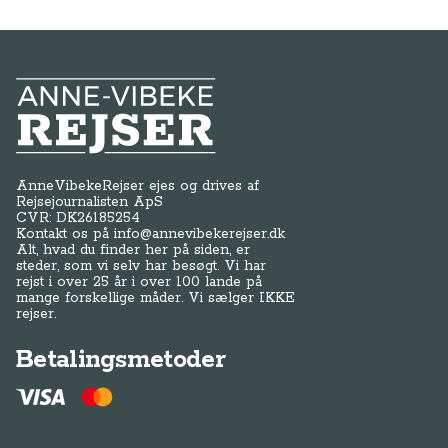
Anne-Vibeke Rejser
AnneVibekeRejser ejes og drives af
Rejsejournalisten ApS
CVR: DK
26185254
Kontakt os på
info@annevibekerejser.dk
Alt, hvad du finder her på siden, er
steder, som vi selv har besøgt. Vi har
rejst i over 25 år i over 100 lande på
mange forskellige måder. Vi sælger IKKE
rejser.
Betalingsmetoder