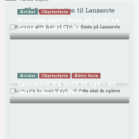
Få flere rejsetips til Lanzarote
Artikel
Charterferie
Suveræn aktiv ferie på Club La
Santa på Lanzarote
Artikel
Charterferie
Aktiv ferie
Lanzarote fra nord til syd - alt
dette skal du opleve