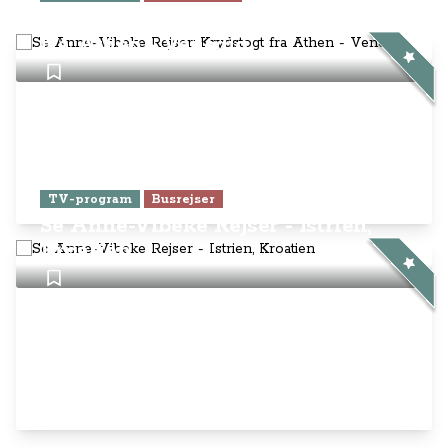
Se Anne-Vibeke Rejser: Krydstogt
fra Athen - Venedig
TV-program
Busrejser
Se Anne-Vibeke Rejser - Istrien,
Kroatien