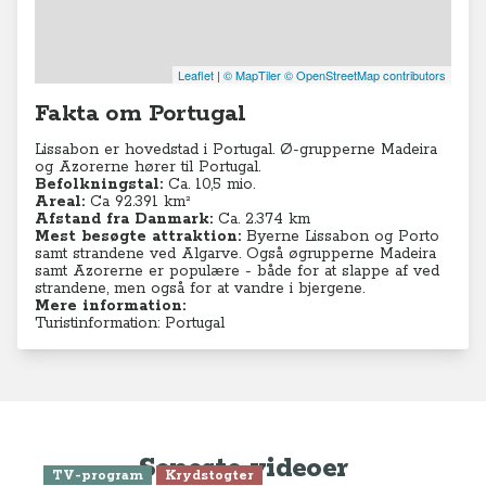
Leaflet
|
© MapTiler
© OpenStreetMap contributors
Fakta om Portugal
Lissabon er hovedstad i Portugal. Ø-grupperne Madeira
og Azorerne hører til Portugal.
Befolkningstal:
Ca. 10,5 mio.
Areal:
Ca 92.391
km²
Afstand fra Danmark:
Ca. 2.374 km
Mest besøgte attraktion:
Byerne Lissabon og Porto
samt strandene ved Algarve. Også øgrupperne Madeira
samt Azorerne er populære - både for at slappe af ved
strandene, men også for at vandre i bjergene.
Mere information:
Turistinformation: Portugal
Seneste videoer
TV-program
Krydstogter