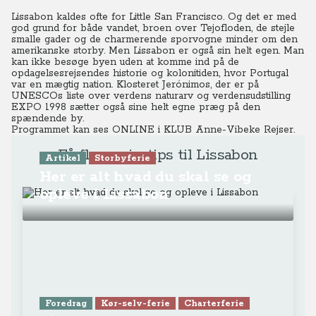
Lissabon kaldes ofte for Little San Francisco. Og det er med
god grund for både vandet, broen over Tejofloden, de stejle
smalle gader og de charmerende sporvogne minder om den
amerikanske storby. Men Lissabon er også sin helt egen. Man
kan ikke besøge byen uden at komme ind på de
opdagelsesrejsendes historie og kolonitiden, hvor Portugal
var en mægtig nation. Klosteret Jerónimos, der er på
UNESCOs liste over verdens naturarv og verdensudstilling
EXPO 1998 sætter også sine helt egne præg på den
spændende by.
Programmet kan ses ONLINE
i KLUB Anne-Vibeke Rejser.
Få flere rejsetips til Lissabon
Artikel
Storbyferie
Her er alt hvad du skal se og
opleve i Lissabon
Foredrag
Kør-selv-ferie
Charterferie