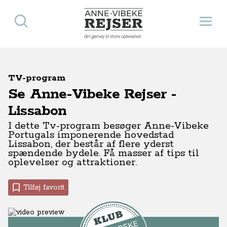
Søg
Åbn 
Anne-Vibeke Rejser
din genvej til store oplevelser
TV-program
Se Anne-Vibeke Rejser -
Lissabon
I dette Tv-program besøger Anne-Vibeke
Portugals imponerende hovedstad
Lissabon, der består af flere yderst
spændende bydele. Få masser af tips til
oplevelser og attraktioner.
Tilføj favorit