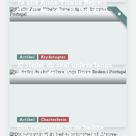
Få alle Anne-Vibeke Rejsers
tips til din rejse til Portugal
Artikel
Krydstogter
10 steder du skal opleve langs
Douro-floden i Portugal
Artikel
Charterferie
Din rejseguide til de bedste
oplevelser på Algarve-kysten