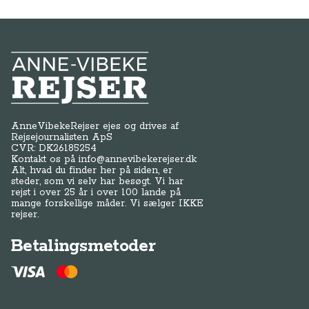
Anne-Vibeke Rejser
AnneVibekeRejser ejes og drives af
Rejsejournalisten ApS
CVR: DK
26185254
Kontakt os på
info@annevibekerejser.dk
Alt, hvad du finder her på siden, er
steder, som vi selv har besøgt. Vi har
rejst i over 25 år i over 100 lande på
mange forskellige måder. Vi sælger IKKE
rejser.
Betalingsmetoder