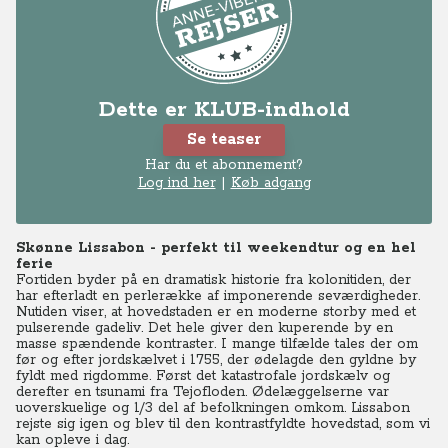
Dette er KLUB-indhold
Se teaser
Har du et abonnement?
Log ind her
|
Køb adgang
Skønne Lissabon - perfekt til weekendtur og en hel
ferie
Fortiden byder på en dramatisk historie fra kolonitiden, der
har efterladt en perlerække af imponerende seværdigheder.
Nutiden viser, at hovedstaden er en moderne storby med et
pulserende gadeliv. Det hele giver den kuperende by en
masse spændende kontraster. I mange tilfælde tales der om
før og efter jordskælvet i 1755, der ødelagde den gyldne by
fyldt med rigdomme. Først det katastrofale jordskælv og
derefter en tsunami fra Tejofloden. Ødelæggelserne var
uoverskuelige og 1/3 del af befolkningen omkom. Lissabon
rejste sig igen og blev til den kontrastfyldte hovedstad, som vi
kan opleve i dag.