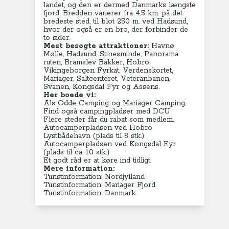
landet, og den er dermed Danmarks længste
fjord. Bredden varierer fra 4,5 km. på det
bredeste sted, til blot 250 m. ved Hadsund,
hvor der også er en bro, der forbinder de
to sider.
Mest besøgte attraktioner:
Havnø
Mølle, Hadsund, Stinesminde, Panorama
ruten, Bramslev Bakker, Hobro,
Vikingeborgen Fyrkat, Verdenskortet,
Mariager, Saltcenteret, Veteranbanen,
Svanen, Kongsdal Fyr og Assens.
Her boede vi:
Als Odde Camping
og
Mariager Camping
.
Find også campingpladser med DCU
Flere steder får du rabat som medlem.
Autocamperpladsen ved Hobro
Lystbådehavn (plads til 8 stk.)
Autocamperpladsen ved Kongsdal Fyr
(plads til ca. 10 stk.)
Et godt råd er at køre ind tidligt.
Mere information:
Turistinformation: Nordjylland
Turistinformation: Mariager Fjord
Turistinformation: Danmark