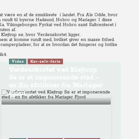
at være en af de smukkeste i landet. Fra Als Odde, hvor
n rundt til byerne Hadsund, Hobro og Mariager. I disse
.a. Vikingeborgen Fyrkat ved Hobro samt Saltcenteret i
uten af.
 Klejtrup sø, hvor Verdenskortet ligger.
r nem at komme rundt med, hvilket giver en masse frihed.
amperpladser, for at se hvordan det fungerer og hvilke
dk4.
Video
Kør-selv-ferie
Verdenskortet ved Klejtrup
Sø er et imponerende sted -
en fin afstikker fra Mariager
Fjord