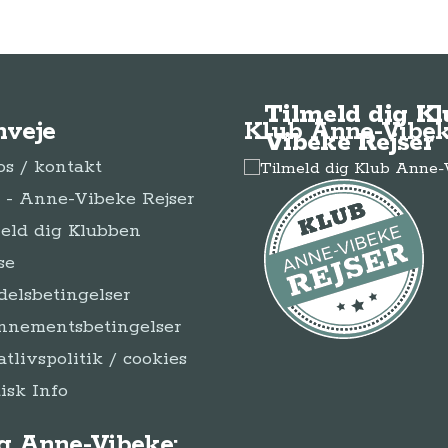
Tilmeld dig K
nveje
Klub Anne-Vibek
Vibeke Rejser
s / kontakt
- Anne-Vibeke Rejser
eld dig Klubben
se
elsbetingelser
nnementsbetingelser
atlivspolitik / cookies
disk Info
g Anne-Vibeke: