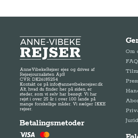
Ge
Anne-Vibeke Rejser
Om o
FAQ 
AnneVibekeRejser ejes og drives af
Tilm
Rejsejournalisten ApS
CVR: DK
26185254
Pres
Kontakt os på
info@annevibekerejser.dk
Alt, hvad du finder her på siden, er
Hand
steder, som vi selv har besøgt. Vi har
rejst i over 25 år i over 100 lande på
Abo
mange forskellige måder. Vi sælger IKKE
rejser.
Priv
Juri
Betalingsmetoder
Føl