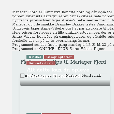
Mariager Fjord er Danmarks længste fjord og går også for 
fjorden løber ud i Kattegat, kører Anne-Vibeke hele fjorde
hyggelige provinsbyer tager Anne-Vibeke seerne med til bl
Mariager og i de smukke Bramslev Bakker testes Panoramar
Undervejs tager Anne-Vibeke også et par afstikkere til bl.a.
Hele rejsen foretages i en lille praktisk autocamper, der e
Anne-Vibeke bor både på campingpladser og såkaldte autoc
forskelle der er på de to overnatningsformer.
Programmet sendes første gang mandag d. 1.2. 21 kl. 20 på 
Programmet er ONLINE
i KLUB Anne-Vibeke Rejser.
Artikel
Campingferier
Få flere rejsetips til Mariager Fjord
Kør-selv-ferie
Alt dette kan du opleve
Mariager Fjord rundt