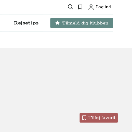
Søg
Favoritter
Log ind
Profil
Rejsetips
Tilmeld dig klubben
Tilføj favorit