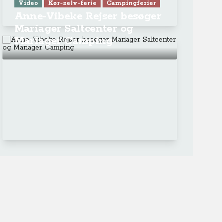
Video
Kør-selv-ferie
Campingferier
Anne-Vibeke Rejser besøger
Mariager Saltcenter og
Mariager Camping