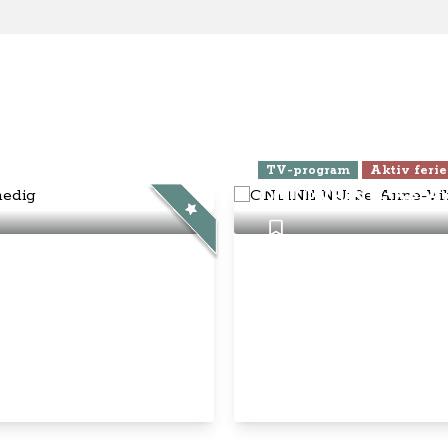
ra Athen -
TV-program
Aktiv ferie
ONLINE NU: Se An