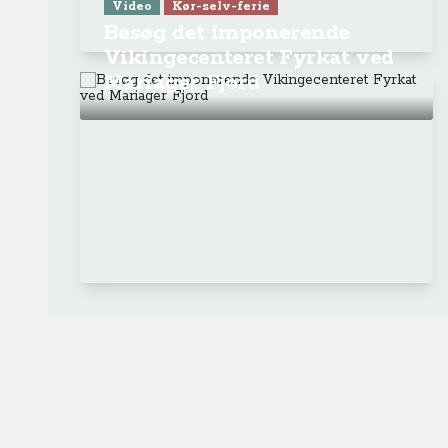
Video
Kør-selv-ferie
Besøg det imponerende
Vikingecenteret Fyrkat ved
Mariager Fjord