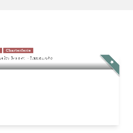
Charterferie
ne-Vibeke Rejser - Lanzarote