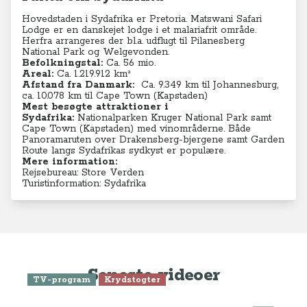
Hovedstaden i Sydafrika er Pretoria. Matswani Safari
Lodge er en danskejet lodge i et malariafrit område.
Herfra arrangeres der bl.a. udflugt til Pilanesberg
National Park og Welgevonden.
Befolkningstal:
Ca. 56 mio.
Areal:
Ca. 1.219.912 km²
Afstand fra Danmark:
C
a. 9.349 km til Johannesburg,
ca. 10.078 km til Cape Town (Kapstaden)
Mest besøgte attraktioner i
Sydafrika:
Nationalparken Kruger National Park samt
Cape Town (Kapstaden) med vinområderne. Både
Panoramaruten over Drakensberg-bjergene samt Garden
Route langs Sydafrikas sydkyst er populære.
Mere information:
Rejsebureau: Store Verden
Turistinformation: Sydafrika
Seneste videoer
TV-program
Krydstogter
Se Anne-Vibeke Rejser: Krydstogt