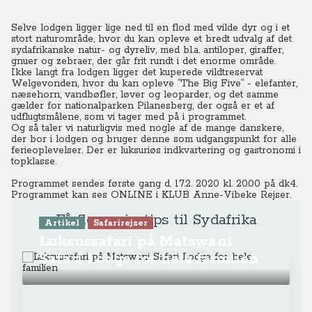
Selve lodgen ligger lige ned til en flod med vilde dyr og i et
stort naturområde, hvor du kan opleve et bredt udvalg af det
sydafrikanske natur- og dyreliv, med bl.a. antiloper, giraffer,
gnuer og zebraer, der går frit rundt i det enorme område.
Ikke langt fra lodgen ligger det kuperede vildtreservat
Welgevonden, hvor du kan opleve ”The Big Five” - elefanter,
næsehorn, vandbøfler, løver og leoparder, og det samme
gælder for nationalparken Pilanesberg, der også er et af
udflugtsmålene, som vi tager med på i programmet.
Og så taler vi naturligvis med nogle af de mange danskere,
der bor i lodgen og bruger denne som udgangspunkt for alle
ferieoplevelser. Der er luksuriøs indkvartering og gastronomi i
topklasse.
Programmet sendes første gang d. 17.2. 2020 kl. 20.00 på dk4.
Programmet kan ses ONLINE
i KLUB Anne-Vibeke Rejser.
Få flere rejsetips til Sydafrika
Artikel
Safarirejser
Luksussafari på Matswani
Safari Lodge for hele familien