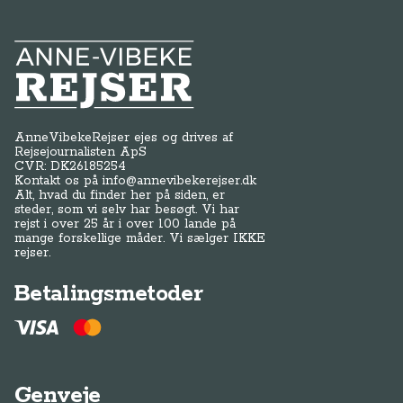
Anne-Vibeke Rejser
AnneVibekeRejser ejes og drives af
Rejsejournalisten ApS
CVR: DK
26185254
Kontakt os på
info@annevibekerejser.dk
Alt, hvad du finder her på siden, er
steder, som vi selv har besøgt. Vi har
rejst i over 25 år i over 100 lande på
mange forskellige måder. Vi sælger IKKE
rejser.
Betalingsmetoder
Genveje