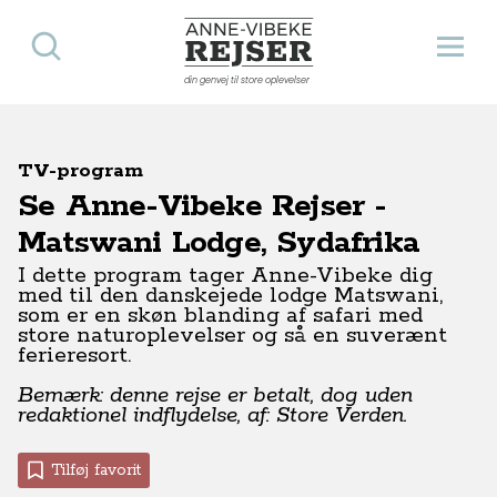
Søg
Åbn 
Anne-Vibeke Rejser
din genvej til store oplevelser
TV-program
Se Anne-Vibeke Rejser -
Matswani Lodge, Sydafrika
I dette program tager Anne-Vibeke dig
med til den danskejede lodge Matswani,
som er en skøn blanding af safari med
store naturoplevelser og så en suverænt
ferieresort.
Bemærk: denne rejse er betalt, dog uden
redaktionel indflydelse, af: Store Verden.
Tilføj favorit