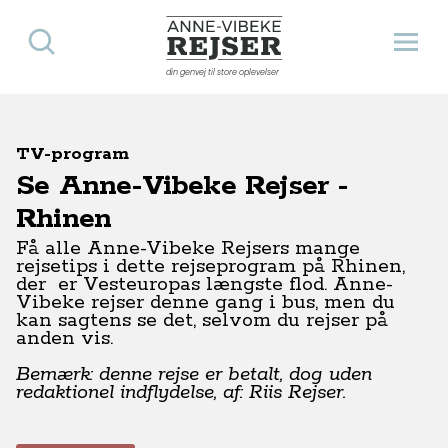
Søg
Åbn 
Anne-Vibeke Rejser
din genvej til store oplevelser
TV-program
Se Anne-Vibeke Rejser -
Rhinen
Få alle Anne-Vibeke Rejsers mange
rejsetips i dette rejseprogram på Rhinen,
der er Vesteuropas længste flod. Anne-
Vibeke rejser denne gang i bus, men du
kan sagtens se det, selvom du rejser på
anden vis.
Bemærk: denne rejse er betalt, dog uden
redaktionel indflydelse, af: Riis Rejser.