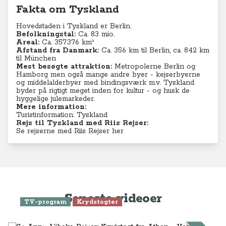
Fakta om Tyskland
Hovedstaden i Tyskland er Berlin.
Befolkningstal:
Ca. 83
mio.
Areal:
Ca. 357.376 km²
Afstand fra Danmark:
Ca. 356 km til Berlin, ca. 842 km
til München
Mest besøgte attraktion:
Metropolerne Berlin og
Hamborg men også mange andre byer - kejserbyerne
og middelalderbyer med bindingsværk m.v. Tyskland
byder på rigtigt meget inden for kultur - og husk de
hyggelige julemarkeder.
Mere information:
Turistinformation: Tyskland
Rejs til Tyskland med Riis Rejser:
Se rejserne med Riis Rejser her
Seneste videoer
TV-program
Krydstogter
Se Anne-Vibeke Rejser: Krydstogt