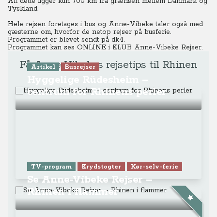
Alt dette ligger kun 700 km fra grænsen mellem Danmark og
Tyskland.
Hele rejsen foretages i bus og Anne-Vibeke taler også med
gæsterne om, hvorfor de netop rejser på busferie.
Programmet er blevet sendt på dk4.
Programmet kan ses ONLINE
i KLUB Anne-Vibeke Rejser.
Få Anne-Vibekes rejsetips til Rhinen
Artikel
Busrejser
Hyggelige Rüdesheim –
centrum for Rhinens perler
TV-program
Krydstogter
Kør-selv-ferie
Se Anne-Vibeke Rejser –
Rhinen i flammer