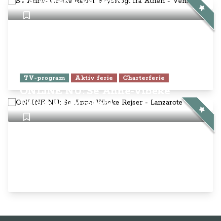
fra Athen - Venedig
TV-program
Aktiv ferie
Charterferie
ONLINE NU: Se Anne-Vibeke
Rejser - Lanzarote