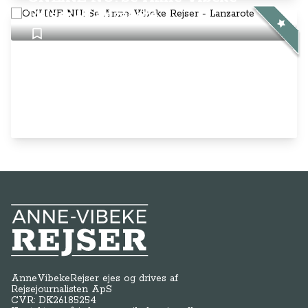
Rejser - Lanzarote
Anne-Vibeke Rejser
AnneVibekeRejser ejes og drives af
Rejsejournalisten ApS
CVR: DK
26185254