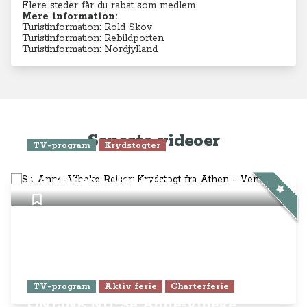
Flere steder får du rabat som medlem.
Mere information:
Turistinformation: Rold Skov
Turistinformation: Rebildporten
Turistinformation: Nordjylland
Seneste videoer
TV-program
Krydstogter
Se Anne-Vibeke Rejser: Krydstogt
fra Athen - Venedig
TV-program
Aktiv ferie
Charterferie
ONLINE NU: Se Anne-Vibeke