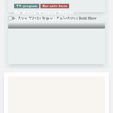
TV-program
Kør-selv-ferie
Se Anne-Vibeke Rejser -
Forårsferie i Rold Skov
+
−