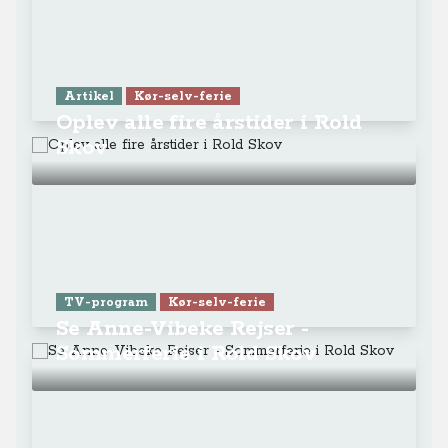
Artikel
Kør-selv-ferie
Oplev alle fire årstider i Rold
Skov
TV-program
Kør-selv-ferie
Se Anne-Vibeke Rejser -
Sommerferie i Rold Skov