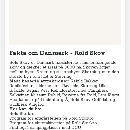
Leaflet
|
© MapTiler
© OpenStreetMap contributors
Fakta om Danmark - Rold Skov
Rold Skov er Danmark næststørste sammenhængende
skov og dækker et areal på 8.000 ha. Skoven ligger
mellem byen Arden og stationsbyen Skørping, men den
største by i området er Støvring.
Mest besøgte attraktioner:
Rebild Bakker,
Rebildfesten, kilderne som Ravkilde, Store og Lille
Blåkilde, Regan Vest, Rebildcentret med Thingbæk
Kalkminer, Museum Rebild, Røverne fra Rold, Lars Kjærs
Hus, kanotur på Lindenborg Å, Rold Skov Golfklub og
Guldbæk Vingård.
Her kan du bo:
Rold Storkro
Program for efterårsferien på Rold Storkro
Program for vinteraktiviteter på Rold Storkro
Find også campingpladser med DCU