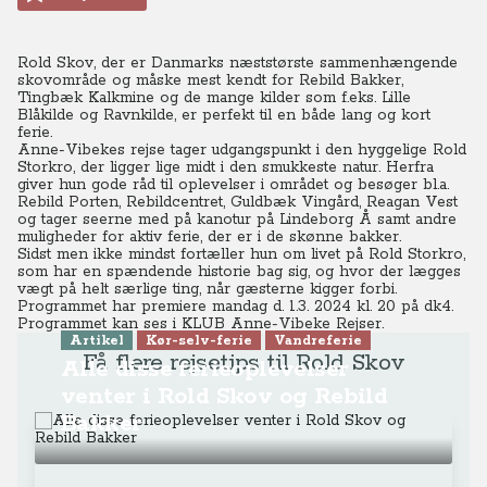
Rold Skov, der er Danmarks næststørste sammenhængende
skovområde og måske mest kendt for Rebild Bakker,
Tingbæk Kalkmine og de mange kilder som f.eks. Lille
Blåkilde og Ravnkilde, er perfekt til en både lang og kort
ferie.
Anne-Vibekes rejse tager udgangspunkt i den hyggelige Rold
Storkro, der ligger lige midt i den smukkeste natur. Herfra
giver hun gode råd til oplevelser i området og besøger bl.a.
Rebild Porten, Rebildcentret, Guldbæk Vingård, Reagan Vest
og tager seerne med på kanotur på Lindeborg Å samt andre
muligheder for aktiv ferie, der er i de skønne bakker.
Sidst men ikke mindst fortæller hun om livet på Rold Storkro,
som har en spændende historie bag sig, og hvor der lægges
vægt på helt særlige ting, når gæsterne kigger forbi.
Programmet har premiere mandag d. 1.3. 2024 kl. 20 på dk4.
Programmet kan ses
i KLUB Anne-Vibeke Rejser.
Artikel
Kør-selv-ferie
Vandreferie
Få flere rejsetips til Rold Skov
Alle disse ferieoplevelser
venter i Rold Skov og Rebild
Bakker