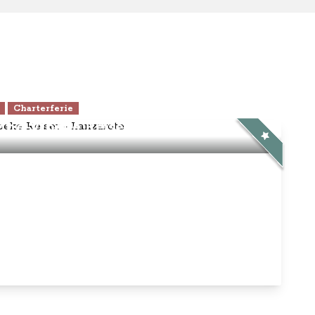
Charterferie
ne-Vibeke Rejser - Lanzarote