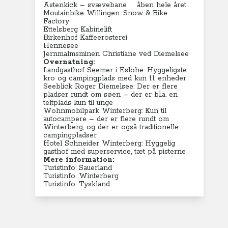
Astenkick – svævebane åben hele året
Moutainbike Willingen: Snow & Bike
Factory
Ettelsberg Kabinelift
Birkenhof Kaffeerösterei
Hennesee
Jernmalmsminen Christiane ved Diemelsee
Overnatning:
Landgasthof Seemer i Eslohe
: Hyggeligste
kro og campingplads med kun 11 enheder
Seeblick Roger Diemelsee
: Der er flere
pladser rundt om søen – der er bl.a. en
teltplads kun til unge
Wohnmobilpark Winterberg
: Kun til
autocampere – der er flere rundt om
Winterberg, og der er også traditionelle
campingpladser
Hotel Schneider Winterberg
: Hyggelig
gasthof med superservice, tæt på pisterne
Mere information:
Turistinfo: Sauerland
Turistinfo: Winterberg
Turistinfo: Tyskland