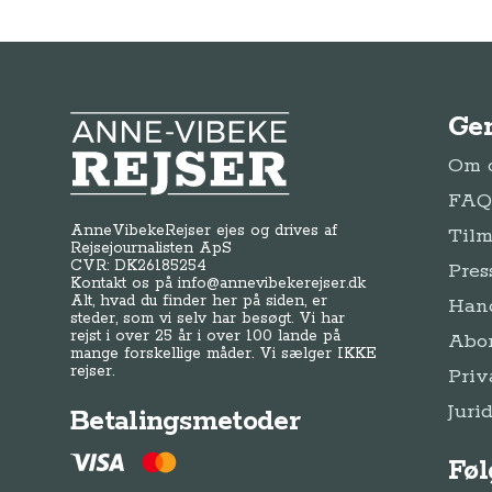
Ge
Anne-Vibeke Rejser
Om o
FAQ 
AnneVibekeRejser ejes og drives af
Tilm
Rejsejournalisten ApS
CVR: DK
26185254
Pres
Kontakt os på
info@annevibekerejser.dk
Alt, hvad du finder her på siden, er
Hand
steder, som vi selv har besøgt. Vi har
rejst i over 25 år i over 100 lande på
Abo
mange forskellige måder. Vi sælger IKKE
rejser.
Priv
Juri
Betalingsmetoder
Føl