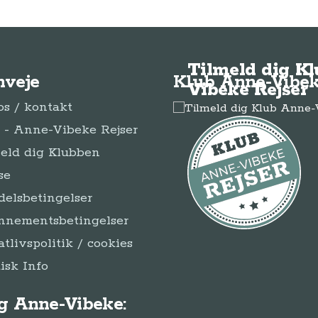
Tilmeld dig K
nveje
Klub Anne-Vibek
Vibeke Rejser
s / kontakt
- Anne-Vibeke Rejser
eld dig Klubben
se
elsbetingelser
nnementsbetingelser
atlivspolitik / cookies
disk Info
g Anne-Vibeke: