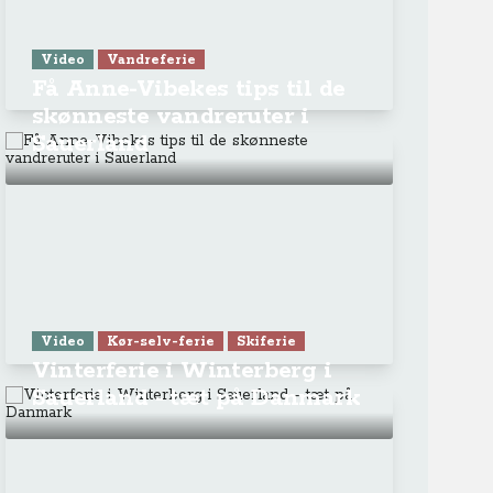
Video
Vandreferie
Få Anne-Vibekes tips til de
skønneste vandreruter i
Sauerland
Video
Kør-selv-ferie
Skiferie
Vinterferie i Winterberg i
Sauerland - tæt på Danmark