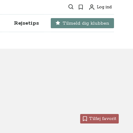
Søg
Favoritter
Log ind
Profil
Rejsetips
Tilmeld dig klubben
Tilføj favorit