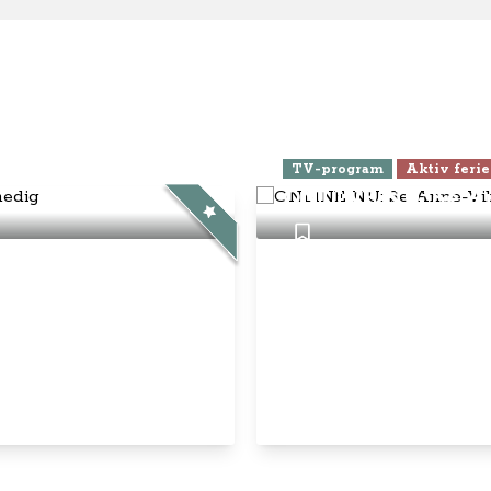
ra Athen -
TV-program
Aktiv ferie
ONLINE NU: Se An