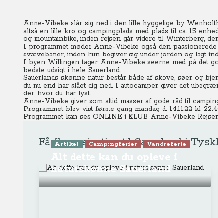
Anne-Vibeke slår sig ned i den lille hyggelige by Wenhol
altså en lille kro og campingplads med plads til ca. 15 enh
og mountainbike, inden rejsen går videre til Winterberg, d
I programmet møder Anne-Vibeke også den passionerede kaf
svævebaner, inden hun begiver sig under jorden og lagt in
I byen Willingen tager Anne-Vibeke seerne med på det god
bedste udsigt i hele Sauerland.
Sauerlands skønne natur består både af skove, søer og bj
du nu end har slået dig ned. I autocamper giver det ubegræn
der, hvor du har lyst.
Anne-Vibeke giver som altid masser af gode råd til campin
Programmet blev vist første gang mandag d. 14.11.22 kl. 22.4
Programmet kan ses ONLINE
i KLUB Anne-Vibeke Rejser
Få flere rejsetips til Sauerland i Tysk
Artikel
Campingferier
Vandreferie
Alt dette kan du opleve i
naturskønne Sauerland