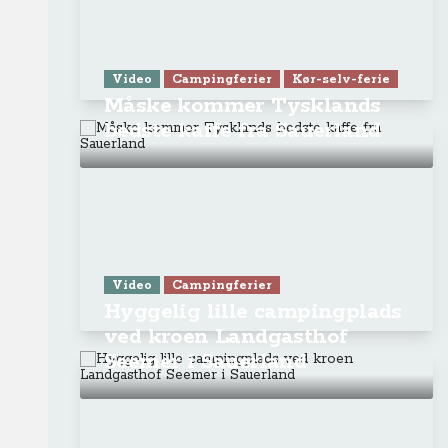
Video
Campingferier
Kør-selv-ferie
Måske kommer Tysklands
bedste kaffe fra Sauerland
Video
Campingferier
Hyggelig lille campingplads
ved kroen Landgasthof
Seemer i Sauerland