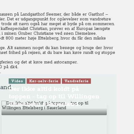
thausen på Landgasthof Seemer, der både er Gasthof –
eder. Det er udgangspunkt for oplevelser som vandreture
er trods sit navn også har meget at byde på om sommeren.
fespecialist Christian, prøver en af Europas længste
d i minen Gruber Christiane ved søen Diemelsee.
t 800 meter høje Ettelsberg, hvor du får den måske
erge. Alt sammen noget du kan besøge og bruge der hvor
set frihed på rejsen, at du bare kan køre rundt og stoppe
gferien og det at køre med autocamper.
0 på dk4.
.
Video
Kør-selv-ferie
Vandreferie
land
Der ikke altid koldt på
toppen - tag op til Willingen
Ettelsberg i Sauerland