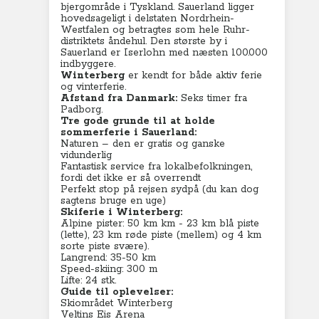
bjergområde i Tyskland. Sauerland ligger
hovedsageligt i delstaten Nordrhein-
Westfalen og betragtes som hele Ruhr-
distriktets åndehul. Den største by i
Sauerland er Iserlohn med næsten 100.000
indbyggere.
Winterberg
er kendt for både aktiv ferie
og vinterferie.
Afstand fra Danmark:
Seks
timer fra
Padborg.
Tre gode grunde til at holde
sommerferie i Sauerland:
Naturen – den er gratis og ganske
vidunderlig
Fantastisk service fra lokalbefolkningen,
fordi det ikke er så overrendt
Perfekt stop på rejsen sydpå (du kan dog
sagtens bruge en uge)
Skiferie i Winterberg:
Alpine pister: 50 km km - 23 km blå piste
(lette), 23 km røde piste (mellem) og 4 km
sorte piste svære).
Langrend: 35-50 km
Speed-skiing: 300 m
Lifte: 24 stk.
Guide til oplevelser:
Skiområdet Winterberg
Veltins Eis Arena