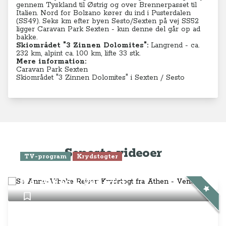
gennem Tyskland til Østrig og over Brennerpasset til
Italien. Nord for Bolzano kører du ind i Pusterdalen
(SS49).
Seks km efter
byen Sesto/Sexten på vej SS52
ligger Caravan Park Sexten - kun denne del går op ad
bakke.
Skiområdet "3 Zinnen Dolomites":
Langrend - ca.
232 km, alpint ca. 100 km, lifte 33 stk.
Mere information:
Caravan Park Sexten
Skiområdet "3 Zinnen Dolomites" i Sexten / Sesto
Seneste videoer
TV-program
Krydstogter
Se Anne-Vibeke Rejser: Krydstogt
fra Athen - Venedig