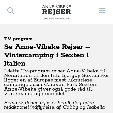
Søg
Åbn 
Anne-Vibeke Rejser
din genvej til store oplevelser
TV-program
Se Anne-Vibeke Rejser –
Vintercamping i Sexten i
Italien
I dette Tv-program rejser Anne-Vibeke til
Norditalien til den lille bjergby Sexten.Her
ligger en af Europas mest luksuriøse
campingpladser Caravan Park Sexten.
Anne-Vibeke giver også gode råd til
vintercamping i området.
Bemærk: denne rejse er betalt, dog uden
redaktionel indflydelse, af: Cabby og Isabella.