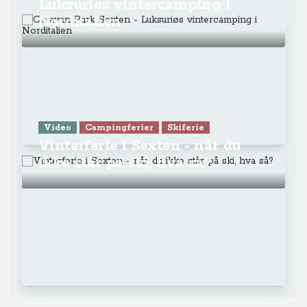
Luksuriøs vintercamping i
Norditalien
Video
Campingferier
Skiferie
Vinterferie i Sexten - når du
ikke står på ski, hva så?