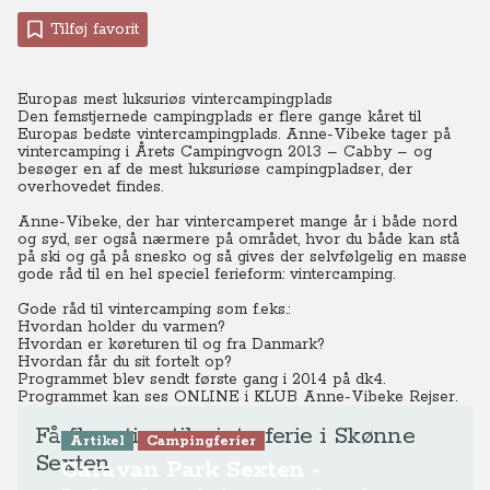
Tilføj favorit
Europas mest luksuriøs vintercampingplads
Den femstjernede campingplads er flere gange kåret til
Europas bedste vintercampingplads. Anne-Vibeke tager på
vintercamping i Årets Campingvogn 2013 – Cabby – og
besøger en af de mest luksuriøse campingpladser, der
overhovedet findes.
Anne-Vibeke, der har vintercamperet mange år i både nord
og syd, ser også nærmere på området, hvor du både kan stå
på ski og gå på snesko og så gives der selvfølgelig en masse
gode råd til en hel speciel ferieform: vintercamping.
Gode råd til vintercamping som f.eks.:
Hvordan holder du varmen?
Hvordan er køreturen til og fra Danmark?
Hvordan får du sit fortelt op?
Programmet blev sendt første gang i 2014 på dk4.
Programmet kan ses ONLINE i KLUB Anne-Vibeke Rejser.
Få flere tips til vinterferie i Skønne
Artikel
Campingferier
Sexten
Caravan Park Sexten -