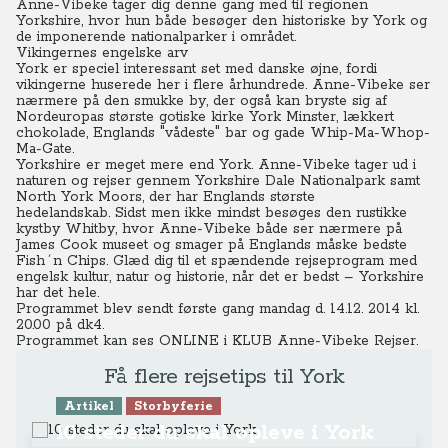
Anne-Vibeke tager dig denne gang med til regionen
Yorkshire, hvor hun både besøger den historiske by York og
de imponerende nationalparker i området.
Vikingernes engelske arv
York er speciel interessant set med danske øjne, fordi
vikingerne huserede her i flere århundrede.
Anne-Vibeke ser
nærmere på den smukke by, der også kan bryste sig af
Nordeuropas største gotiske kirke York Minster, lækkert
chokolade, Englands "vådeste" bar og gade Whip-Ma-Whop-
Ma-Gate.
Yorkshire er meget mere end York. Anne-Vibeke tager ud i
naturen og rejser gennem Yorkshire Dale Nationalpark samt
North York Moors, der har Englands største
hedelandskab. Sidst men ikke mindst besøges den rustikke
kystby Whitby, hvor Anne-Vibeke både ser nærmere på
James Cook museet og smager på Englands måske bedste
Fish´n Chips. Glæd dig til et spændende rejseprogram med
engelsk kultur, natur og historie, når det er bedst – Yorkshire
har det hele.
Programmet blev sendt første gang mandag d. 14.12. 2014 kl.
20.00 på dk4.
Programmet kan ses ONLINE
i KLUB Anne-Vibeke Rejser.
Få flere rejsetips til York
Artikel
Storbyferie
10 steder du skal opleve i York