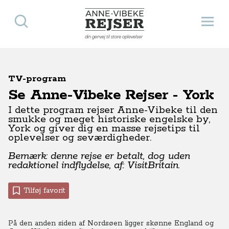
Søg
Åbn 
Anne-Vibeke Rejser
din genvej til store oplevelser
TV-program
Se Anne-Vibeke Rejser - York
I dette program rejser Anne-Vibeke til den
smukke og meget historiske engelske by,
York og giver dig en masse rejsetips til
oplevelser og seværdigheder.
Bemærk: denne rejse er betalt, dog uden
redaktionel indflydelse, af: VisitBritain.
Tilføj favorit
På den anden siden af Nordsøen ligger skønne England og