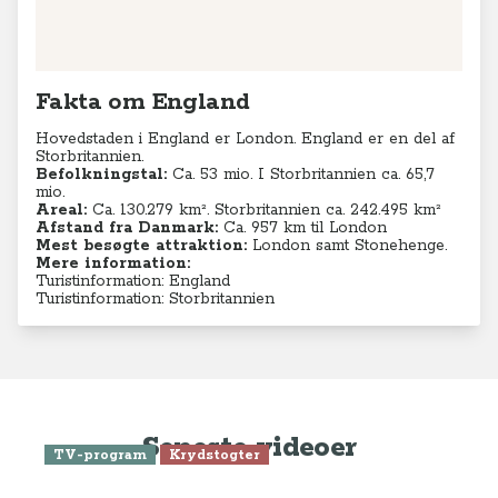
Fakta om England
Hovedstaden i England er London. England er en del af
Storbritannien.
Befolkningstal:
Ca. 53 mio. I Storbritannien ca. 65,7
mio.
Areal:
Ca. 130.279
km². Storbritannien ca. 242.495 km²
Afstand fra Danmark:
Ca. 957 km til London
Mest besøgte attraktion:
London samt Stonehenge.
Mere information:
Turistinformation: England
Turistinformation: Storbritannien
Seneste videoer
TV-program
Krydstogter
Se Anne-Vibeke Rejser: Krydstogt