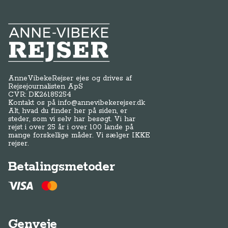
Anne-Vibeke Rejser
AnneVibekeRejser ejes og drives af
Rejsejournalisten ApS
CVR: DK
26185254
Kontakt os på
info@annevibekerejser.dk
Alt, hvad du finder her på siden, er
steder, som vi selv har besøgt. Vi har
rejst i over 25 år i over 100 lande på
mange forskellige måder. Vi sælger IKKE
rejser.
Betalingsmetoder
Genveje