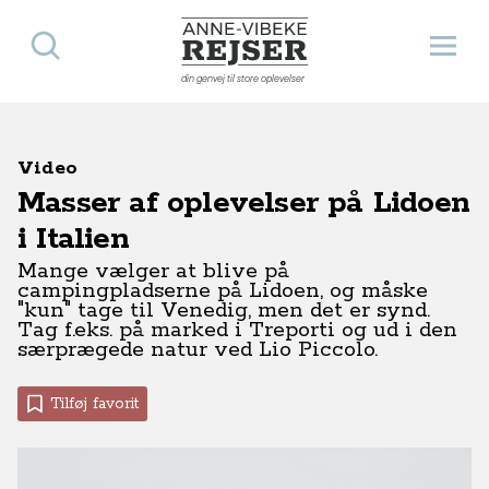
Søg
Åbn 
Anne-Vibeke Rejser
din genvej til store oplevelser
Video
Masser af oplevelser på Lidoen
i Italien
Mange vælger at blive på
campingpladserne på Lidoen, og måske
"kun" tage til Venedig, men det er synd.
Tag f.eks. på marked i Treporti og ud i den
særprægede natur ved Lio Piccolo.
Tilføj favorit
TV-program
Campingferier