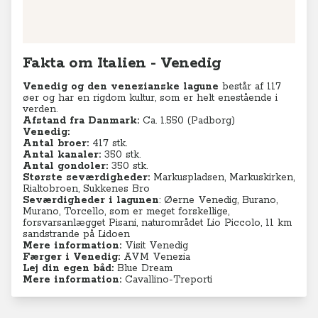
Antal gondoler:
350 stk.
Største seværdigheder:
Markuspladsen, Markuskirken,
Rialtobroen, Sukkenes Bro
Seværdigheder i lagunen
: Øerne Venedig, Burano,
Murano, Torcello, som er meget forskellige,
forsvarsanlægget Pisani, naturområdet Lio Piccolo, 11 km
sandstrande på Lidoen
Mere information:
Visit Venedig
Færger i Venedig:
AVM Venezia
Lej din egen båd:
Blue Dream
Mere information:
Cavallino-Treporti
Seneste videoer
TV-program
Krydstogter
Se Anne-Vibeke Rejser: Krydstogt
fra Athen - Venedig