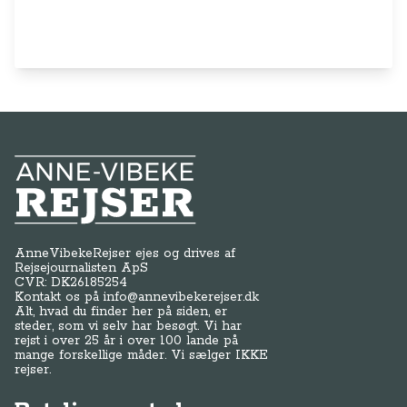
AnneVibekeRejser ejes og drives af
Rejsejournalisten ApS
CVR: DK
26185254
Kontakt os på
info@annevibekerejser.dk
Alt, hvad du finder her på siden, er
steder, som vi selv har besøgt. Vi har
rejst i over 25 år i over 100 lande på
mange forskellige måder. Vi sælger IKKE
rejser.
Betalingsmetoder
Genveje
Om os / kontakt
FAQ - Anne-Vibeke Rejser
Tilmeld dig Klubben