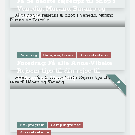
Rejsers tips til din rejse til
Lidoen og Venedig
TV-program
Campingferier
Kør-selv-ferie
Se Anne-Vibeke Rejser - Lidoen
Video
Campingferier
Kør-selv-ferie
Få Anne-Vibeke Rejsers guide
til 32 campingpladser på
Lidoen