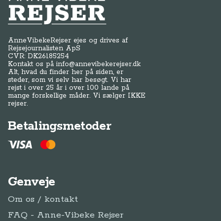
Anne-Vibeke Rejser
AnneVibekeRejser ejes og drives af
Rejsejournalisten ApS
CVR: DK
26185254
Kontakt os på
info@annevibekerejser.dk
Alt, hvad du finder her på siden, er
steder, som vi selv har besøgt. Vi har
rejst i over 25 år i over 100 lande på
mange forskellige måder. Vi sælger IKKE
rejser.
Betalingsmetoder
Genveje
Om os / kontakt
FAQ - Anne-Vibeke Rejser