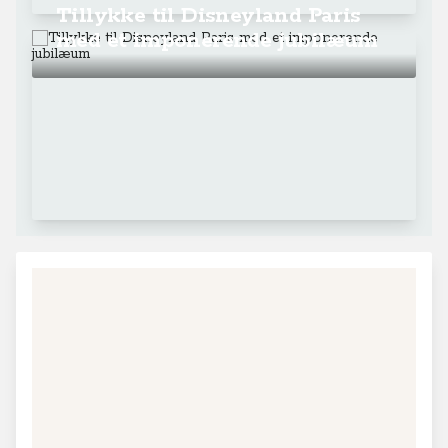
Tillykke til Disneyland Paris
med et imponerende jubilæum
+
−