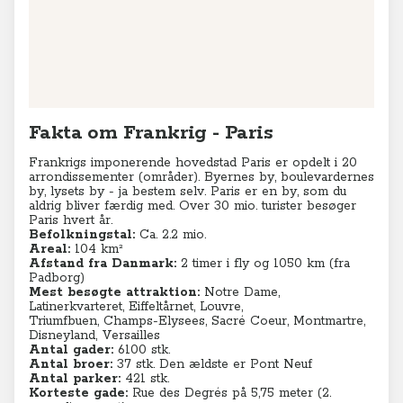
Leaflet
|
© MapTiler
© OpenStreetMap contributors
Fakta om Frankrig - Paris
Frankrigs imponerende hovedstad Paris er opdelt i
20
arrondissementer (områder). Byernes by, boulevardernes
by, lysets by - ja bestem selv. Paris er en by, som du
aldrig bliver færdig med. Over 30 mio. turister besøger
Paris hvert år.
Befolkningstal:
Ca. 2.2 mio.
Areal:
104 km²
Afstand fra Danmark:
2 timer i fly og 1050 km (fra
Padborg)
Mest besøgte attraktion:
Notre Dame,
Latinerkvarteret, Eiffeltårnet, Louvre,
Triumfbuen,
Champs-Elysees, Sacré Coeur, Montmartre,
Disneyland, Versailles
Antal gader:
6100 stk.
Antal broer:
37 stk. Den ældste er Pont Neuf
Antal parker:
421 stk.
Korteste gade:
Rue des Degrés på 5,75 meter (
2.