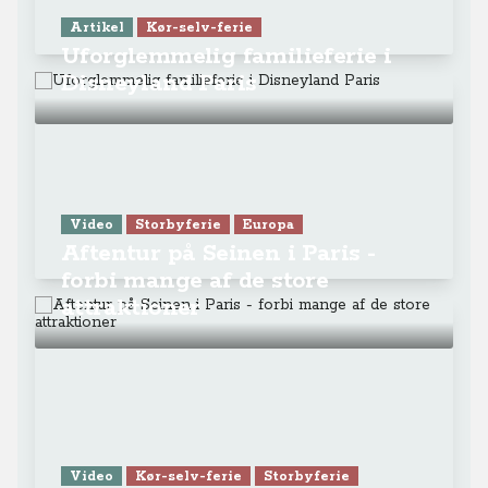
Artikel
Kør-selv-ferie
Uforglemmelig familieferie i
Disneyland Paris
Video
Storbyferie
Europa
Aftentur på Seinen i Paris -
forbi mange af de store
attraktioner
Video
Kør-selv-ferie
Storbyferie