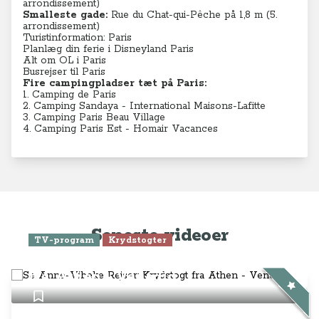
arrondissement)
Smalleste gade:
Rue du Chat-qui-Pêche på 1,8 m (5
.
arrondissement)
Turistinformation: Paris
Planlæg din ferie i Disneyland Paris
Alt om OL i Paris
Busrejser til Paris
Fire campingpladser tæt på Paris:
1.
Camping de Paris
2.
Camping Sandaya - International Maisons-Lafitte
3.
Camping Paris Beau Village
4.
Camping Paris Est - Homair Vacances
Seneste videoer
TV-program
Krydstogter
Se Anne-Vibeke Rejser: Krydstogt
fra Athen - Venedig