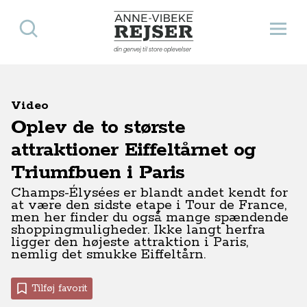
Søg
Åbn 
Anne-Vibeke Rejser
din genvej til store oplevelser
Video
Oplev de to største
attraktioner Eiffeltårnet og
Triumfbuen i Paris
Champs-Élysées er blandt andet kendt for
at være den sidste etape i Tour de France,
men her finder du også mange spændende
shoppingmuligheder. Ikke langt herfra
ligger den højeste attraktion i Paris,
nemlig det smukke Eiffeltårn.
Tilføj favorit