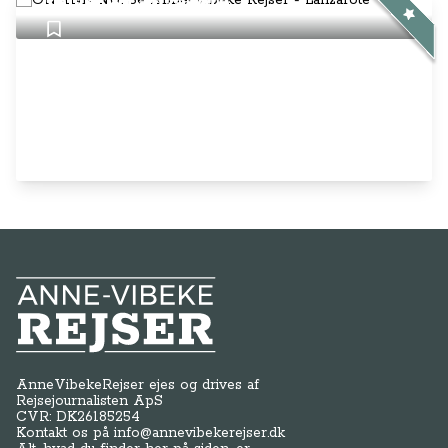
Anne-Vibeke Rejser
AnneVibekeRejser ejes og drives af
Rejsejournalisten ApS
CVR: DK
26185254
Kontakt os på
info@annevibekerejser.dk
Alt, hvad du finder her på siden, er
steder, som vi selv har besøgt. Vi har
rejst i over 25 år i over 100 lande på
mange forskellige måder. Vi sælger IKKE
rejser.
Betalingsmetoder
Genveje