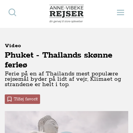
Søg
Åbn 
Anne-Vibeke Rejser
din genvej til store oplevelser
Video
Phuket - Thailands skønne
ferieø
Ferie på en af Thailands mest populære
rejsemål byder på lidt af vejr, Klimaet og
strandene er helt i top.
Tilføj favorit