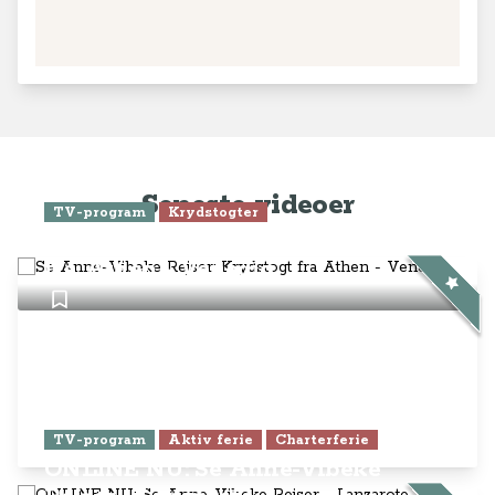
fra Athen - Venedig
TV-program
Aktiv ferie
Charterferie
ONLINE NU: Se Anne-Vibeke
Rejser - Lanzarote