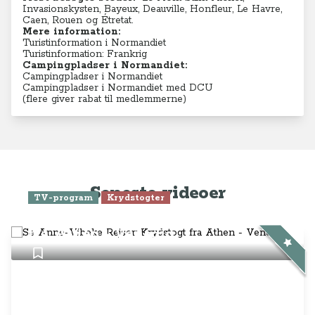
Invasionskysten,
Bayeux
,
Deauville
,
Honfleur
,
Le Havre
,
Caen
,
Rouen
og
Étretat
.
Mere information:
Turistinformation i Normandiet
Turistinformation: Frankrig
Campingpladser i Normandiet:
Campingpladser i Normandiet
Campingpladser i Normandiet med DCU
(flere giver rabat til medlemmerne)
Seneste videoer
TV-program
Krydstogter
Se Anne-Vibeke Rejser: Krydstogt
fra Athen - Venedig