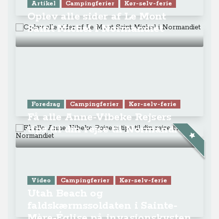
Artikel
Campingferier
Kør-selv-ferie
Oplev alle sider af Le Mont
Saint Michel i Normandiet
Foredrag
Campingferier
Kør-selv-ferie
Få alle Anne-Vibeke Rejsers
tips til din rejse til Normandiet
Video
Campingferier
Kør-selv-ferie
Utah Beach og
faldskærmssoldaten i Sainte-
Mère-Église på invasionskysten