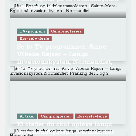
i Normandiet
TV-program
Campingferier
Kør-selv-ferie
Se to Tv-programmer: Anne-
Vibeke Rejser – Langs
invasionskysten, Normandiet,
Frankrig del 1 og 2
Artikel
Campingferier
Kør-selv-ferie
10 steder du skal opleve langs
invasionskysten i Normandiet