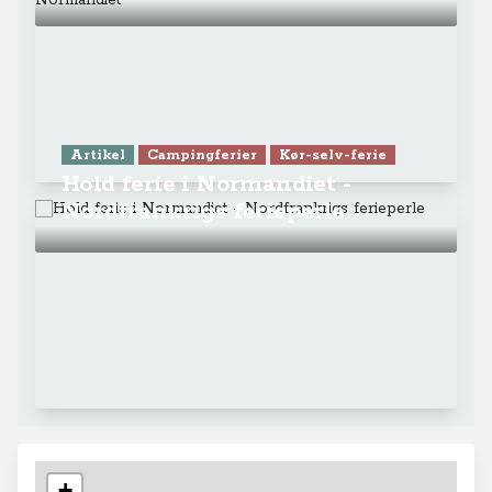
Artikel
Campingferier
Kør-selv-ferie
Hold ferie i Normandiet -
Nordfrankrigs ferieperle
+