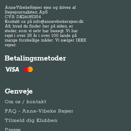
AnneVibekeRejser ejes og drives af
Rejsejournalisten ApS
CVR: DK
26185254
Kontakt os på
info@annevibekerejser.dk
Alt, hvad du finder her på siden, er
steder, som vi selv har besøgt. Vi har
rejst i over 25 år i over 100 lande på
mange forskellige måder. Vi sælger IKKE
rejser.
Betalingsmetoder
Genveje
Om os / kontakt
FAQ - Anne-Vibeke Rejser
Tilmeld dig Klubben
Presse