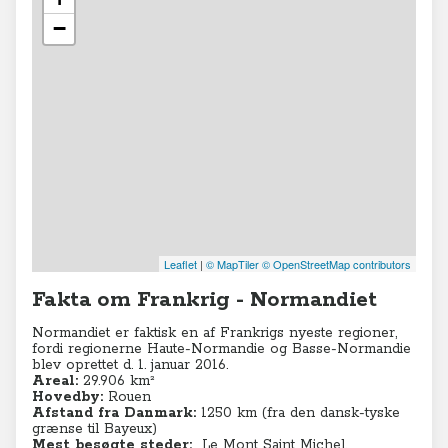
−
Leaflet
|
© MapTiler
© OpenStreetMap contributors
Fakta om Frankrig - Normandiet
Normandiet er faktisk en af Frankrigs nyeste regioner,
fordi regionerne Haute-Normandie og Basse-Normandie
blev oprettet d. 1. januar 2016.
Areal:
29.906 km²
Hovedby:
Rouen
Afstand fra Danmark:
1250 km (fra den dansk-tyske
grænse til Bayeux)
Mest besøgte steder:
Le Mont Saint Michel
,