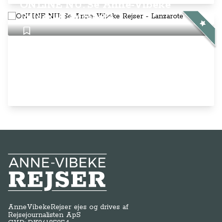
ONLINE NU: Se Anne-Vibeke
Rejser - Lanzarote
Anne-Vibeke Rejser
AnneVibekeRejser ejes og drives af
Rejsejournalisten ApS