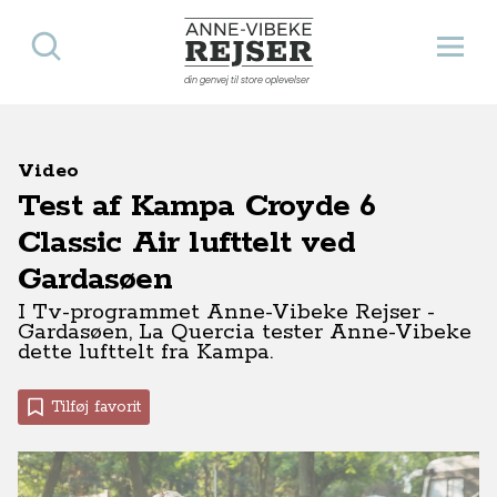
Søg
Åbn 
Anne-Vibeke Rejser
din genvej til store oplevelser
Video
Test af Kampa Croyde 6
Classic Air lufttelt ved
Gardasøen
I Tv-programmet Anne-Vibeke Rejser -
Gardasøen, La Quercia tester Anne-Vibeke
dette lufttelt fra Kampa.
Tilføj favorit