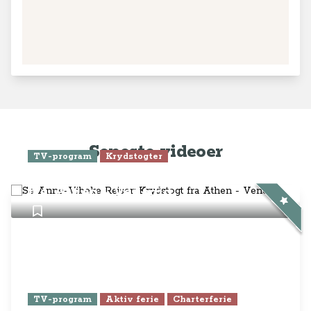
Seneste videoer
TV-program
Krydstogter
Se Anne-Vibeke Rejser: Krydstogt
fra Athen - Venedig
TV-program
Aktiv ferie
Charterferie