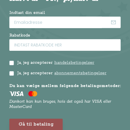
Indtast din email
Genveje
Rabatkode
Om os / kontakt
FAQ - Anne-Vibeke Rejser
Tilmeld dig Klubben
Ja, jeg accepterer
handelsbetingelser
Presse
Handelsbetingelser
Ja, jeg accepterer
abonnementsbetingelser
Abonnementsbetingelser
Du kan vælge mellem følgende betalingsmetoder:
Privatlivspolitik / cookies
Juridisk Info
Dankort kan kun bruges, hvis det også har VISA eller
MasterCard
Følg Anne-Vibeke:
Gå til betaling
Facebook
Instagram
YouTube