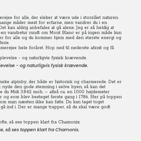
se for alle, der elsker at være ude i storslået naturen.
 mange måder mest for erfarne, men vandrer du i en
et kan aldrig anbefales at gå alene. Jeg er så heldig at
å en vandretur rundt om Mont Blanc er på ingen måde kun
 er for alle og du kommer hjem med den største energi og
erie.
erejse hele foråret. Hop ned til nederste afsnit og få
evelse - og naturligvis fysisk krævende.
anske alpinby, der både er historisk og charmerede. Det er
t nyde den gode stemning i selve byen, så kan det
le du Midi 3.842 moh. – altså ca. en 1000 højdemeter
r og som blev besteget første gang i 1786. Her på toppen
 som man næsten ikke kan fatte. Du kan taget toget
 gå ind i. Der er mange trapper, så du skal være godt
te, så ses toppen klart fra Chamonix.