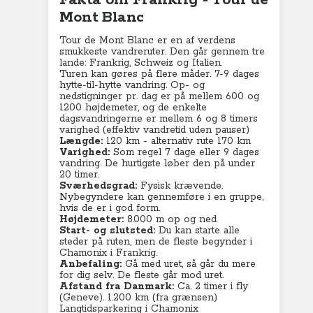
Fakta om Frankrig - Tour de
Mont Blanc
Tour de Mont Blanc er en af verdens
smukkeste vandreruter. Den går gennem tre
lande: Frankrig, Schweiz og Italien.
Turen kan gøres på flere måder. 7-9 dages
hytte-til-hytte vandring. Op- og
nedstigninger pr. dag er på mellem 600 og
1200 højdemeter, og de enkelte
dagsvandringerne er mellem 6 og 8 timers
varighed (effektiv vandretid uden pauser)
Længde:
120 km - alternativ rute 170 km
Varighed:
Som regel 7 dage eller 9 dages
vandring. De hurtigste løber den på under
20 timer.
Sværhedsgrad:
Fysisk krævende.
Nybegyndere kan gennemføre i en gruppe,
hvis de er i god form.
Højdemeter:
8.000 m op og ned
Start- og slutsted:
Du kan starte alle
steder på ruten, men de fleste begynder i
Chamonix i Frankrig.
Anbefaling:
Gå med uret, så går du mere
for dig selv. De fleste går mod uret.
Afstand fra Danmark:
Ca. 2 timer i fly
(Geneve). 1.200 km (fra grænsen)
Langtidsparkering i Chamonix