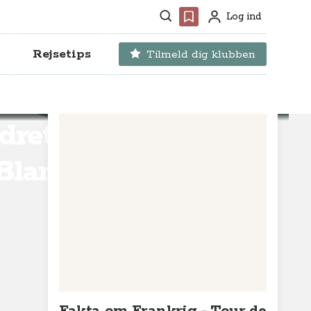
Søg
Favoritter
Log ind
Profil
Rejsetips
Tilmeld dig klubben
dretur
Blanc