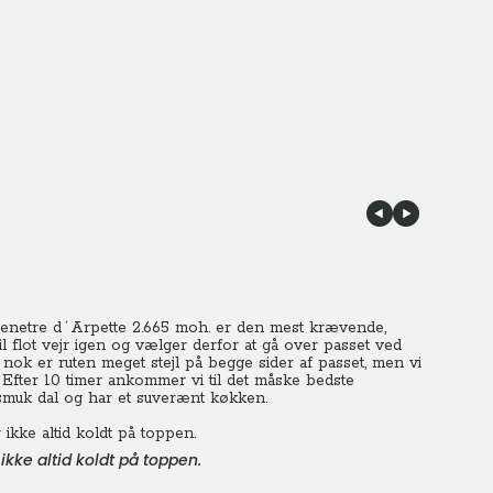
Fenetre d´Arpette 2.665 moh. er den mest krævende,
l flot vejr igen og vælger derfor at gå over passet ved
nok er ruten meget stejl på begge sider af passet, men vi
. Efter 10 timer ankommer vi til det måske bedste
 smuk dal og har et suverænt køkken.
kke altid koldt på toppen.