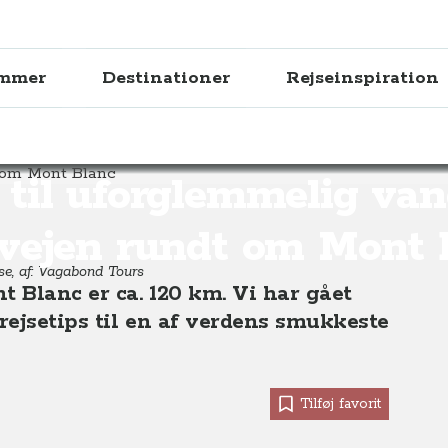
ammer
Destinationer
Rejseinspiration
mmelig vandretur hele vejen rundt om Mont Blanc
 til uforglemmelig van
 vejen rundt om Mont 
se, af: Vagabond Tours
 Blanc er ca. 120 km. Vi har gået
rejsetips til en af verdens smukkeste
Tilføj favorit