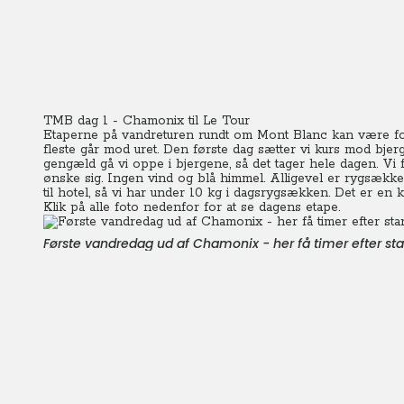
TMB dag 1 - Chamonix til Le Tour
Etaperne på vandreturen rundt om Mont Blanc kan være forske
fleste går mod uret. Den første dag sætter vi kurs mod bje
gengæld gå vi oppe i bjergene, så det tager hele dagen. V
ønske sig. Ingen vind og blå himmel. Alligevel er rygsækken
til hotel, så vi har under 10 kg i dagsrygsækken. Det er en
Klik på alle foto nedenfor for at se dagens etape.
Første vandredag ud af Chamonix - her få timer efter star