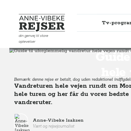
Tv-progr
Anne-Vibeke Rejser
din genvej til store
oplevelser
Destinationer
Europa
Frankrig
Guide til uforgle
Guide
hele
Bemærk: denne rejse er betalt, dog uden redaktionel indflydel
Vandreturen hele vejen rundt om Mont
hele turen og her får du vores bedste 
vandreruter.
Anne-Vibeke Isaksen
Vært og rejsejournalist