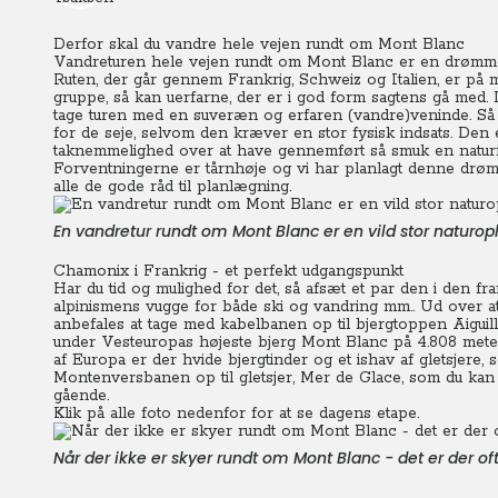
Derfor skal du vandre hele vejen rundt om Mont Blanc
Vandreturen hele vejen rundt om Mont Blanc er en drømmerej
Ruten, der går gennem Frankrig, Schweiz og Italien, er på
gruppe, så kan uerfarne, der er i god form sagtens gå med. D
tage turen med en suveræn og erfaren (vandre)veninde. S
for de seje, selvom den kræver en stor fysisk indsats. Den
taknemmelighed over at have gennemført så smuk en naturf
Forventningerne er tårnhøje og vi har planlagt denne drømm
alle de gode råd til planlægning.
En vandretur rundt om Mont Blanc er en vild stor naturopl
Chamonix i Frankrig - et perfekt udgangspunkt
Har du tid og mulighed for det, så afsæt et par den i den fr
alpinismens vugge for både ski og vandring mm.. Ud over a
anbefales at tage med kabelbanen op til bjergtoppen Aiguil
under Vesteuropas højeste bjerg Mont Blanc på 4.808 mete
af Europa er der hvide bjergtinder og et ishav af gletsjere,
Montenversbanen op til
gletsjer, Mer de Glace, som du kan
gående.
Klik på alle foto nedenfor for at se dagens etape.
Når der ikke er skyer rundt om Mont Blanc - det er der of