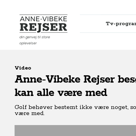
Tv-progr
Anne-Vibeke Rejser
din genvej til store
oplevelser
Video
Anne-Vibeke Rejser besø
kan alle være med
Golf behøver bestemt ikke være noget, som
være med.