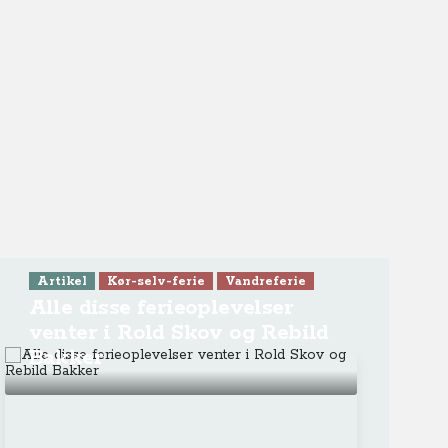
TV-program
Kør-selv-ferie
Se Anne-Vibeke Rejser -
Forårsferie i Rold Skov