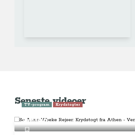
Ge
Anne-Vibeke Rejser
Om o
FAQ 
AnneVibekeRejser ejes og drives af
Tilm
Rejsejournalisten ApS
CVR: DK
26185254
Pres
Kontakt os på
info@annevibekerejser.dk
Alt, hvad du finder her på siden, er
Hand
steder, som vi selv har besøgt. Vi har
rejst i over 25 år i over 100 lande på
Abo
mange forskellige måder. Vi sælger IKKE
rejser.
Priv
Juri
Betalingsmetoder
Føl
Fac