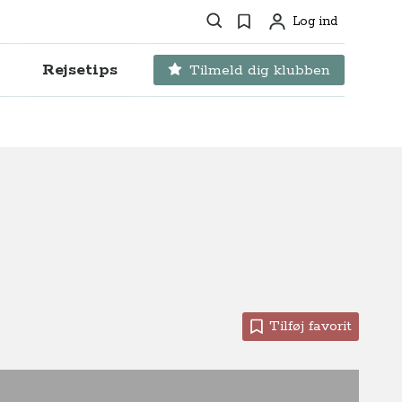
Søg
Favoritter
Log ind
Profil
Rejsetips
Tilmeld dig klubben
Tilføj favorit