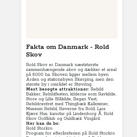
Charterferie
ne-Vibeke Rejser - Lanzarote