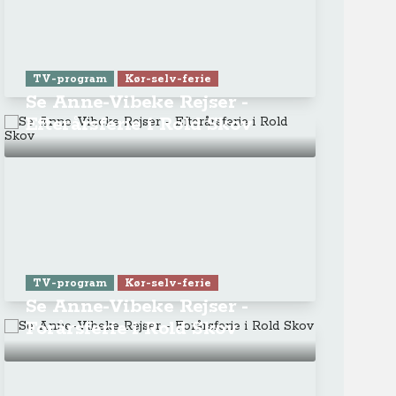
ra Athen -
TV-program
Aktiv ferie
ONLINE NU: Se An