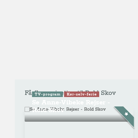
TV-program
Kør-selv-ferie
Se Anne Vibeke Rejser -
Vinterferie i Rold Skov