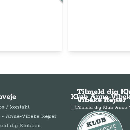
© Anne-Vibeke Rejser
2026