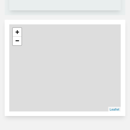
+
−
Leaflet