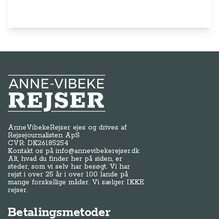
Anne-Vibeke Rejser
AnneVibekeRejser ejes og drives af
Rejsejournalisten ApS
CVR: DK
26185254
Kontakt os på
info@annevibekerejser.dk
Alt, hvad du finder her på siden, er
steder, som vi selv har besøgt. Vi har
rejst i over 25 år i over 100 lande på
mange forskellige måder. Vi sælger IKKE
rejser.
Betalingsmetoder