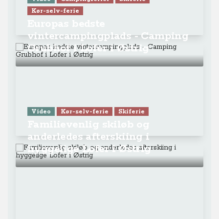
Kør-selv-ferie
Europas bedste
vintercampingplads - Camping
Grubhof i Lofer i Østrig
Video
Kør-selv-ferie
Skiferie
Familievenlig skiløb og
anderledes afterskiing i
hyggelige Lofer i Østrig