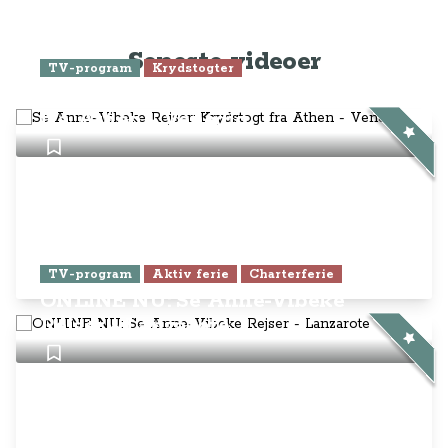
Seneste videoer
TV-program
Krydstogter
Se Anne-Vibeke Rejser: Krydstogt
fra Athen - Venedig
TV-program
Aktiv ferie
Charterferie
ONLINE NU: Se Anne-Vibeke
Rejser - Lanzarote