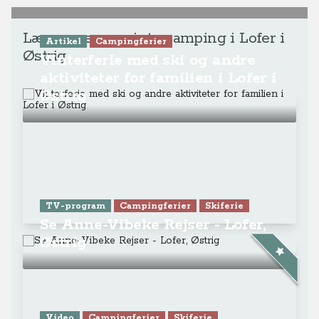
Læs mere om vintercamping i Lofer i
Artikel
Campingferier
Østrig
Vinterferie med ski og andre
aktiviteter for familien i Lofer i
Østrig
TV-program
Campingferier
Skiferie
Se Anne-Vibeke Rejser - Lofer,
Østrig
Video
Campingferier
Skiferie