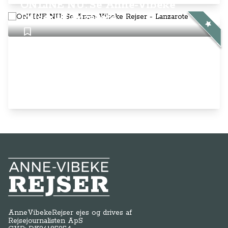
Anne-Vibeke Rejser
AnneVibekeRejser ejes og drives af
Rejsejournalisten ApS
CVR: DK
26185254
Kontakt os på
info@annevibekerejser.dk
Alt, hvad du finder her på siden, er
steder, som vi selv har besøgt. Vi har
rejst i over 25 år i over 100 lande på
mange forskellige måder. Vi sælger IKKE
rejser.
Betalingsmetoder