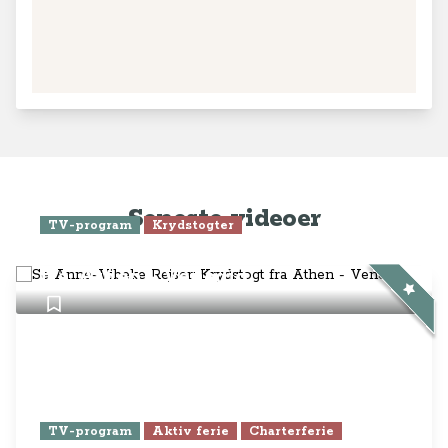
Se Anne-Vibeke Rejser: Krydstogt
fra Athen - Venedig
TV-program
Aktiv ferie
Charterferie
ONLINE NU: Se Anne-Vibeke
Rejser - Lanzarote