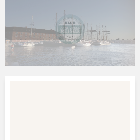
Fakta om Danmark - Sønderjylland
Sønderjylland omfatter det sydligste Jylland fra Rømø i
vest til Sønderborg i Øst.
Mest besøgte attraktion:
Dybbøl Mølle ved
Sønderborg, Nationalpark Vadehavet ved Rømø, Tønder