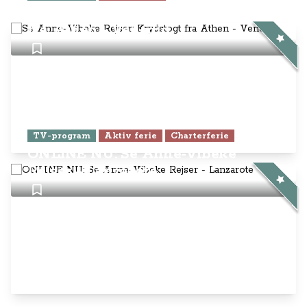
Rejser - Lanzarote
Anne-Vibeke Rejser
AnneVibekeRejser ejes og drives af
Rejsejournalisten ApS
CVR: DK
26185254
Kontakt os på
info@annevibekerejser.dk