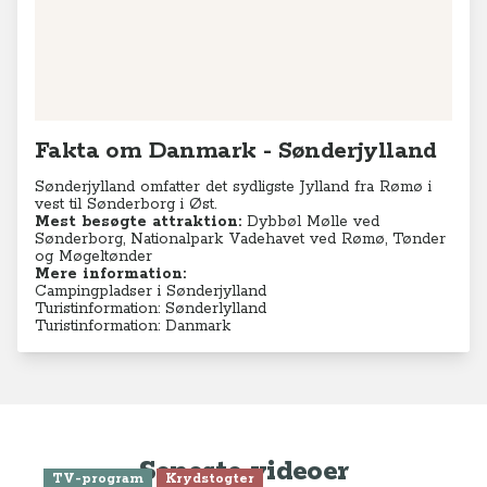
og Møgeltønder
Mere information:
Campingpladser i Sønderjylland
Turistinformation: Sønderlylland
Turistinformation: Danmark
Seneste videoer
TV-program
Krydstogter
Se Anne-Vibeke Rejser: Krydstogt
fra Athen - Venedig
TV-program
Aktiv ferie
Charterferie
ONLINE NU: Se Anne-Vibeke