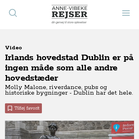
Søg
Åbn 
Anne-Vibeke Rejser
din genvej til store oplevelser
Video
Irlands hovedstad Dublin er på
ingen måde som alle andre
hovedstæder
Molly Malone, riverdance, pubs og
historiske bygninger - Dublin har det hele.
Tilføj favorit