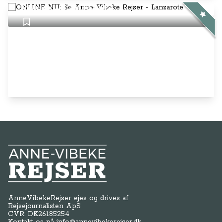
Rejser - Lanzarote
Anne-Vibeke Rejser
AnneVibekeRejser ejes og drives af
Rejsejournalisten ApS
CVR: DK
26185254