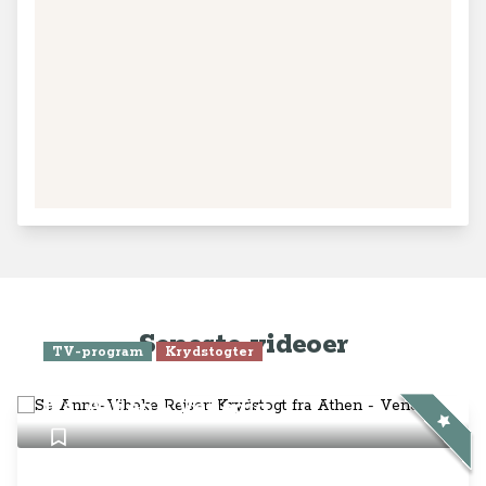
Leaflet
|
© MapTiler
© OpenStreetMap contributors
Seneste videoer
TV-program
Krydstogter
Se Anne-Vibeke Rejser: Krydstogt
fra Athen - Venedig