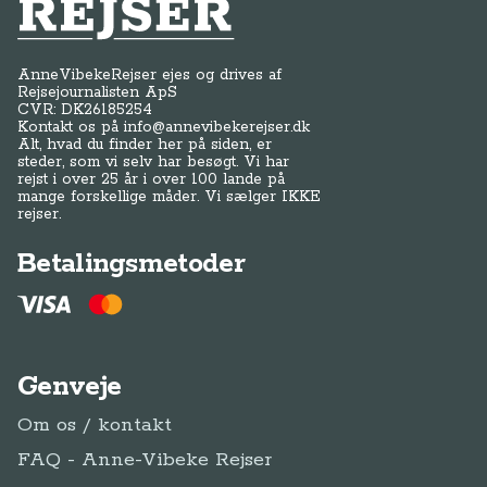
Anne-Vibeke Rejser
AnneVibekeRejser ejes og drives af
Rejsejournalisten ApS
CVR: DK
26185254
Kontakt os på
info@annevibekerejser.dk
Alt, hvad du finder her på siden, er
steder, som vi selv har besøgt. Vi har
rejst i over 25 år i over 100 lande på
mange forskellige måder. Vi sælger IKKE
rejser.
Betalingsmetoder
Genveje
Om os / kontakt
FAQ - Anne-Vibeke Rejser