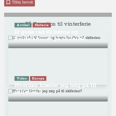
Tilføj favorit
Få flere tips til vinterferie
Artikel
Skiferie
13 gode råd til børne og
børnefamilier på skiferien
Video
Europa
Hvordan klæder jeg mig på til
skiferien?