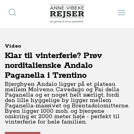
Søg
Åbn 
Anne-Vibeke Rejser
din genvej til store oplevelser
Video
Klar til vinterferie? Prøv
norditalienske Andalo
Paganella i Trentino
Bjergbyen Andalo ligger på et plateau
mellem Molveno, Cavedago og Fai della
Paganella og er noget helt særligt, fordi
den lille hyggelige by ligger mellem
Paganella-massivet og Brentadolomitterne.
Byen ligger 1000 moh. og bjergene
omkring er 2000 meter høje - perfekt til
vinterferie for hele familien.