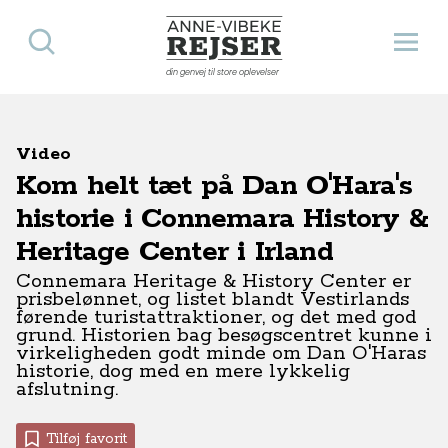
Søg
Åbn 
Anne-Vibeke Rejser
din genvej til store oplevelser
Video
Kom helt tæt på Dan O'Hara's
historie i Connemara History &
Heritage Center i Irland
Connemara Heritage & History Center er
prisbelønnet, og listet blandt Vestirlands
førende turistattraktioner, og det med god
grund. Historien bag besøgscentret kunne i
virkeligheden godt minde om Dan O'Haras
historie, dog med en mere lykkelig
afslutning.
Tilføj favorit