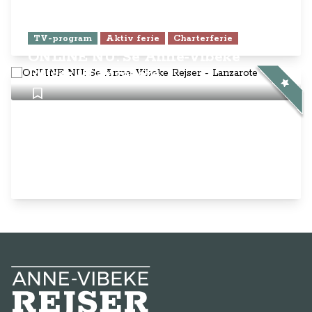
Anne-Vibeke Rejser
AnneVibekeRejser ejes og drives af
Rejsejournalisten ApS
CVR: DK
26185254
Kontakt os på
info@annevibekerejser.dk
Alt, hvad du finder her på siden, er
steder, som vi selv har besøgt. Vi har
rejst i over 25 år i over 100 lande på
mange forskellige måder. Vi sælger IKKE
rejser.
Betalingsmetoder