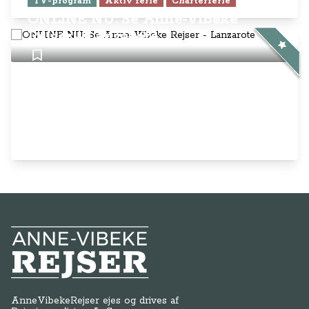
TV-program
Aktiv ferie
Charterferie
ONLINE NU: Se Anne-Vibeke
Rejser - Lanzarote
Anne-Vibeke Rejser
AnneVibekeRejser ejes og drives af