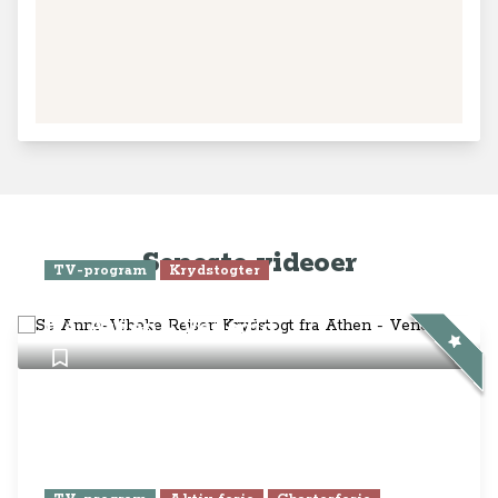
Seneste videoer
TV-program
Krydstogter
Se Anne-Vibeke Rejser: Krydstogt
fra Athen - Venedig